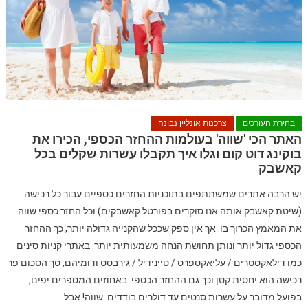
בחירת העורכים
צרכנות אונליין נבונה
האתר הכי 'שווה' בעולמות ההחזר הכספי, הכירו את
בוקינג דוט קום וגלו איך תקבלו עשרות שקלים בכל
קאשבק
יש הרבה אתרים שמשתתפים בתוכניות החזרים כספיים עבור כל רכישה
(שיטת קאשבק אותה אנו סוקרים בפורטל קאשבקים) וכל החזר כספי שווה
את המאמץ הכרוך בו. אך אין ספק שככל שהקנייה גדולה יותר, כך ההחזר
הכספי גדול יותר ונותן תחושת הנחה משמעותית יותר. באתרי קניות סינים
כמו דילאקסטרים / עליאקספרס / טיינידיל / גירבסט ודומיהם, סך הסכום פר
רכישה הוא יחסית קטן וכך גם ההחזר הכספי. באחוזים המספרים יפים,
בפועל מדובר על עשרות סנטים עד דולרים בודדים. שווה! אבל…