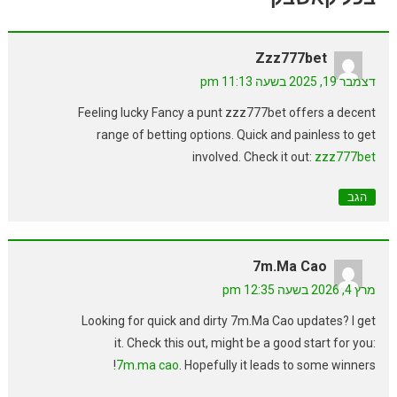
Zzz777bet
דצמבר 19, 2025 בשעה 11:13 pm
Feeling lucky Fancy a punt zzz777bet offers a decent
range of betting options. Quick and painless to get
involved. Check it out:
zzz777bet
הגב
7m.ma Cao
מרץ 4, 2026 בשעה 12:35 pm
Looking for quick and dirty 7m.Ma Cao updates? I get
it. Check this out, might be a good start for you:
7m.ma cao
. Hopefully it leads to some winners!