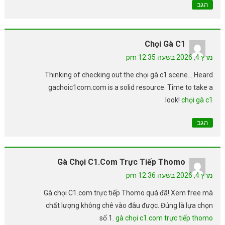
הגב
Chọi Gà C1
מרץ 4, 2026 בשעה 12:35 pm
Thinking of checking out the chọi gà c1 scene… Heard
gachoic1com.com is a solid resource. Time to take a
look!
chọi gà c1
הגב
Gà Chọi C1.com Trực Tiếp Thomo
מרץ 4, 2026 בשעה 12:36 pm
Gà chọi C1.com trực tiếp Thomo quá đã! Xem free mà
chất lượng không chê vào đâu được. Đúng là lựa chọn
số 1.
gà chọi c1.com trực tiếp thomo