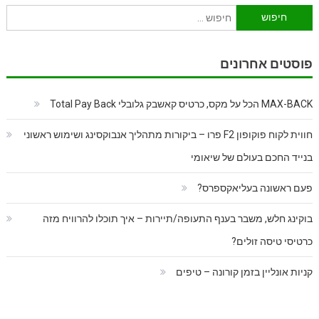
חיפוש:
פוסטים אחרונים
MAX-BACK הכל על מקס, כרטיס קאשבק גלובלי Total Pay Back
חווית לקוח פוקופון F2 פרו – ביקורות מתהליך אנבוקסינג ושימוש ראשוני
בנייד החכם בעולם של שיאומי
פעם ראשונה בעליאקספרס?
בוקינג חלש, משבר בענף התעופה/תיירות – איך תוכלו להרוויח מזה
כרטיסי טיסה זולים?
קניות אונליין בזמן קורונה – טיפים