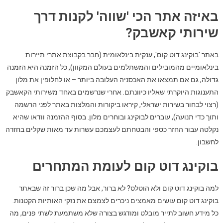
באיזה אתר הכי 'שווה' לקנות דרך
שירותי קאשבק?
באתר 'בוקינג דוט קום', ענקית בינלאומית (חבר בקבוצת אתרי תיירות
בינלאומיים מהמובילים והמשתלמים בעולם המקוון), כל הזמנה היא הזמנה
גדולה, גם אם תמצאו את האכסניה העלובה ביותר – או לחלופין את מלון
התענוגות היוקרתי שאליו כיוונתם. אחרי שנרשמים באחד משירותי הקאשבק
(רצוי לבחור בשירות ישראלי, קיראו ביקורות והמלצות באתר לפני הרשמה
ותוך כדי תנועה), עוברים לבוקינג ובוחרים מלון. בסוף ההזמנה וודאו שהיא
נקלטה עבור החזר כספי והבטחתם לעצמכם עשרות עד מאות שקלים בחזרה
לחשבון.
בוקינג דוט קום לעומת המתחרים
למה בוקינג דוט קום ולא הוטלס? לא ברור, אבל מה שכן ברור זה שבאתר
בוקינג דוט קום עושים מאמצים ניכרים לצמצם את נזקי האותיות הקטנות.
כל מידע חשוב לתייר מובלט ומודגש בצורה שלא משתמעת לשתי פנים, מה