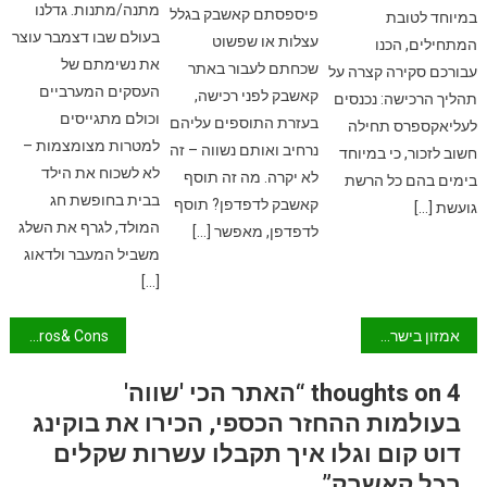
מתנה/מתנות. גדלנו
פיספסתם קאשבק בגלל
במיוחד לטובת
בעולם שבו דצמבר עוצר
עצלות או שפשוט
המתחילים, הכנו
את נשימתם של
שכחתם לעבור באתר
עבורכם סקירה קצרה על
העסקים המערביים
קאשבק לפני רכישה,
תהליך הרכישה: נכנסים
וכולם מתגייסים
בעזרת התוספים עליהם
לעליאקספרס תחילה
למטרות מצומצמות –
נרחיב ואותם נשווה – זה
חשוב לזכור, כי במיוחד
לא לשכוח את הילד
לא יקרה. מה זה תוסף
בימים בהם כל הרשת
בבית בחופשת חג
קאשבק לדפדפן? תוסף
גועשת […]
המולד, לגרף את השלג
לדפדפן, מאפשר […]
משביל המעבר ולדאוג
[…]
ניווט
אמזון בישראל – כל מה שאתם חייבים לדעת על Amazon co.il
Pros& Cons פיי-בק/Pay-back.co.il, יתרונות וחסרונות
4 thoughts on “האתר הכי 'שווה'
בעולמות ההחזר הכספי, הכירו את בוקינג
דוט קום וגלו איך תקבלו עשרות שקלים
בכל קאשבק”