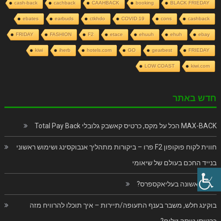
cash-back
cachback
CAAHBACK
booking
BLACK FRIEDAY
ebates
earbuds
ctkhdo
COVID 19
cons
cashback
FRIDAY
FASHION
F2
etace
ehuuh
ehuh
ebay
kiwi
iherb
hotels.com
GO
gearbest
FRIEDAY
LOW COAST
kiwi.com
חדש באתר
MAX-BACK הכל על מקס, כרטיס קאשבק גלובלי Total Pay Back
חווית לקוח פוקופון F2 פרו – ביקורות מתהליך אנבוקסינג ושימוש ראשוני
בנייד החכם בעולם של שיאומי
פעם ראשונה בעליאקספרס?
בוקינג חלש, משבר בענף התעופה/תיירות – איך תוכלו להרוויח מזה
כרטיסי טיסה זולים?