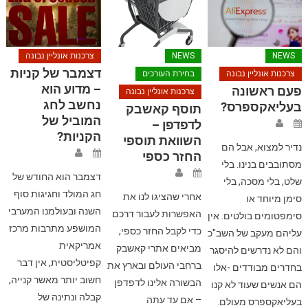
NEWS
NEWS
צרכנות אונליין נבונה
דצמבר של קניות
צרכנות אונליין נבונה
בחירת העורכים
– מדוע הוא
פעם ראשונה
צרכנות אונליין נבונה
נחשב לחג
בעליאקספרס?
תוסף קאשבק
המוביל של
לדפדפן –
הקניות?
השוואת תוספי
נדיר למצוא, אבל הם
החזר כספי
מסתובבים בנינו. בלי
דצמבר הוא החודש של
שלט, בלי מסכה, בלי
חג המולד וחגיגות סוף
אחרי שהציגו לנו את
סימן מיוחד או
השנה ובעולמנו המערבי
האפשרות לעבור דרכם
סימפטומים בולטים. אין
המושפע מתרבות מרכז
כדי לקבל החזר כספי,
עליהם מעקב של השב"כ
אמריקאית
מביאים אתרי קאשבק
והם לא נדרשים להיסגר
קפיטליסטית, אין דבר
ברחבי העולם ובארץ את
בחדרים מבודדים -אלו
חשוב יותר מאשר קנייה,
הבשורה אלינו לדפדפן
הם אנשים שעוד לא קנו
קבלה ונתינה של
– אם עד עתה
בעליאקספרס מעולם.