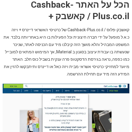
הכל על האתר Cashback-
Plus.co.il / קאשבק +
קאשבק-פלוס / Cashback-Plus.co.il של כרטיסי האשראי דיינרס + ויזה
כ.א.ל מופעל על ידי חברה חיצונית וכל הפעילות בו היא באחריותה בלבד. את
המשפט המבהיל והלא מושך הזה קיבלנו מיד עם הכניסה לאתר, שניכר
שנעשתה בו עבודת עיצוב בסגנון ב Material, אך המימוש המתאים למובייל
כמו כפפה, נראה בגירסת הדסקטופ פרה ענקית בשביל כוס חלב. האתר
מיועד למחזיקי כרטיסי אשראי מבית ויזה כאל או דיינרס ותיתבקשו להזין את
המידע הזה מיד עם תחילת ההרשמה.