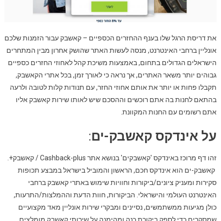
את דריסת הרגל שלו בענף ההחזרים הכספיים – קאשבק עבור הזמנות שלכם
אונליין ברחבי האינטרנט, מנסה לעשות האתר שהושק אחרון מבין המתחרים
הישראלים הגדולים בתחום, באמצעות משיכת קהל לאחוזי החזרים כספיים
גבוהים יותר משאר האתרים, אך נראה כי לאורך זמן, בכל אתרי הקאשבק,
תקבלו פחות או יותר את אותם אחוזי החזר, עם תנודות קלות לטובה ולרעה
בהתאם לחנות בה אתם רוכשים וההסכם שיש לאותו שירות קאשבק אליו
אתם רשומים עם החנות המקוונת.
על אינדקס קאשבק-ים
:
זהו דף מרוכז באינדקס 'קאשבקים' בנושא אתר Cashback-plus / קאשבק+.
קאשבק-ים הוא אינדקס חכם, הראשון והמוביל בישראל במבצע תכופות
סקירות ומעניק ציונים/ביקורות וחוויות שימוש באתרי קאשבק ברחבי
האינטרנט העולמי והישראלי. הביקורות, חוות הדעת וההמלצות/התרעות,
כולן מגיעות ממשתמשים, נסיינים ומבקרי שירות אונליין מאד מקצועיים
שמסקרים כדי לספק ביקורת כנה ומהימנה על שירותי קאשבק מומלצים