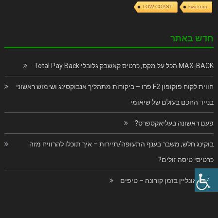
LOW COAST
kiwi.com
חדש באתר
MAX-BACK הכל על מקס, כרטיס קאשבק גלובלי Total Pay Back
חווית לקוח פוקופון F2 פרו – ביקורות מתהליך אנבוקסינג ושימוש ראשוני
בנייד החכם בעולם של שיאומי
פעם ראשונה בעליאקספרס?
בוקינג חלש, משבר בענף התעופה/תיירות – איך תוכלו להרוויח מזה
כרטיסי טיסה זולים?
קניות אונליין בזמן קורונה – טיפים