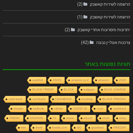
הרשמה לשירות קאשבק
(2)
הרשמה לשירות קאשבק
(1)
יתרונות וחסרונות אתרי קאשבק
(2)
צרכנות אונליין נבונה
(42)
תגיות נפוצות באתר
auphbd
ASOS
amazon.co.il
amazon
2020
BLACK FRIDAY
BLACK
baligam
BACK CHARGE
cash-back
cachback
CAAHBACK
booking
BLACK FRIEDAY
ebates
earbuds
ctkhdo
COVID 19
cons
cashback
FRIDAY
FASHION
F2
etace
ehuuh
ehuh
ebay
kiwi
iherb
hotels.com
GO
gearbest
FRIEDAY