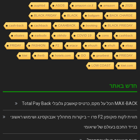
auphbd
ASOS
amazon.co.il
amazon
2020
BLACK FRIDAY
BLACK
baligam
BACK CHARGE
cash-back
cachback
CAAHBACK
booking
BLACK FRIEDAY
ebates
earbuds
ctkhdo
COVID 19
cons
cashback
FRIDAY
FASHION
F2
etace
ehuuh
ehuh
ebay
kiwi
iherb
hotels.com
GO
gearbest
FRIEDAY
LOW COAST
kiwi.com
חדש באתר
MAX-BACK הכל על מקס, כרטיס קאשבק גלובלי Total Pay Back
חווית לקוח פוקופון F2 פרו – ביקורות מתהליך אנבוקסינג ושימוש ראשוני
בנייד החכם בעולם של שיאומי