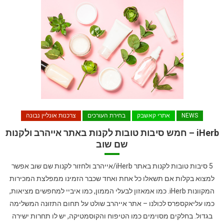
NEWS
אתרי קאשבק
בחירת העורכים
צרכנות אונליין נבונה
iHerb – חמש סיבות טובות לקנות באתר אייהרב ולקנות
שם שוב
5 סיבות טובות לקנות באתר iHerb/אייהרב ולחזור לקנות שם שוב אפשר
למצוא בקלות אם תשאלו כל אחת ואחד שכבר הזמינו ממפלצת המכירות
המקוונות iHerb. כמו אמאזון לבעלי הממון, כמו איביי למחפשים מציאות,
כמו עליאקספרס לכולנו – אתר אייהרב שולט על תחום התזונה המשלימה
בגדול. בחלקים מסוימים כמו הטיפוח והקוסמטיקה, יש לו תחרות ישירה