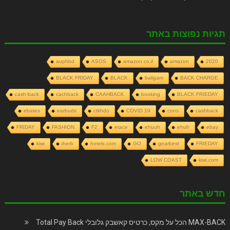
תגיות נפוצות באתר
auphbd
ASOS
amazon.co.il
amazon
2020
BLACK FRIDAY
BLACK
baligam
BACK CHARGE
cash-back
cachback
CAAHBACK
booking
BLACK FRIEDAY
ebates
earbuds
ctkhdo
COVID 19
cons
cashback
FRIDAY
FASHION
F2
etace
ehuuh
ehuh
ebay
kiwi
iherb
hotels.com
GO
gearbest
FRIEDAY
LOW COAST
kiwi.com
חדש באתר
MAX-BACK הכל על מקס, כרטיס קאשבק גלובלי Total Pay Back