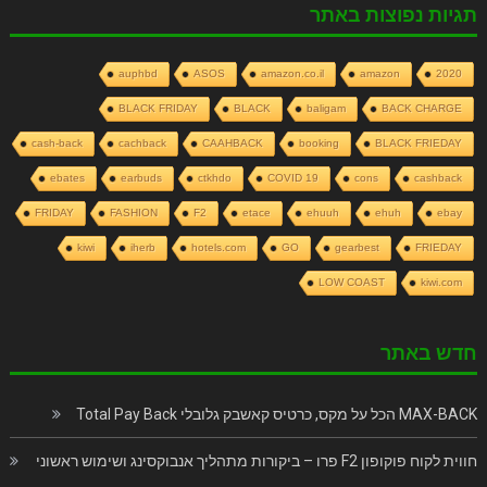
תגיות נפוצות באתר
auphbd
ASOS
amazon.co.il
amazon
2020
BLACK FRIDAY
BLACK
baligam
BACK CHARGE
cash-back
cachback
CAAHBACK
booking
BLACK FRIEDAY
ebates
earbuds
ctkhdo
COVID 19
cons
cashback
FRIDAY
FASHION
F2
etace
ehuuh
ehuh
ebay
kiwi
iherb
hotels.com
GO
gearbest
FRIEDAY
LOW COAST
kiwi.com
חדש באתר
MAX-BACK הכל על מקס, כרטיס קאשבק גלובלי Total Pay Back
חווית לקוח פוקופון F2 פרו – ביקורות מתהליך אנבוקסינג ושימוש ראשוני