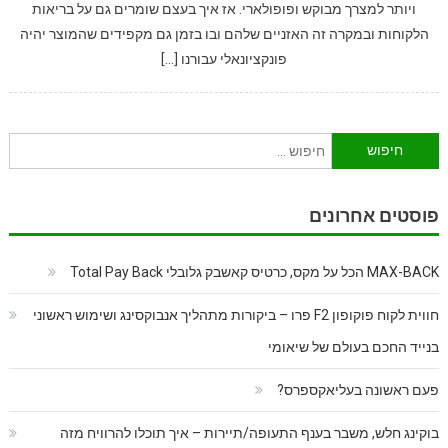
ויותר למצרך מבוקש ופופולארי. אז איך בעצם שומרים גם על בריאות
הלקוחות ובמקרה זה האזניים שלהם ובו בזמן גם מקפידים שהמוצר יהיה
פונקציונאלי עבורנו […]
חיפוש:
פוסטים אחרונים
MAX-BACK הכל על מקס, כרטיס קאשבק גלובלי Total Pay Back
חווית לקוח פוקופון F2 פרו – ביקורות מתהליך אנבוקסינג ושימוש ראשוני
בנייד החכם בעולם של שיאומי
פעם ראשונה בעליאקספרס?
בוקינג חלש, משבר בענף התעופה/תיירות – איך תוכלו להרוויח מזה