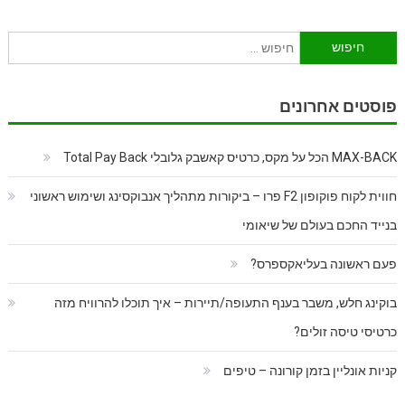
חיפוש:
פוסטים אחרונים
MAX-BACK הכל על מקס, כרטיס קאשבק גלובלי Total Pay Back
חווית לקוח פוקופון F2 פרו – ביקורות מתהליך אנבוקסינג ושימוש ראשוני
בנייד החכם בעולם של שיאומי
פעם ראשונה בעליאקספרס?
בוקינג חלש, משבר בענף התעופה/תיירות – איך תוכלו להרוויח מזה
כרטיסי טיסה זולים?
קניות אונליין בזמן קורונה – טיפים