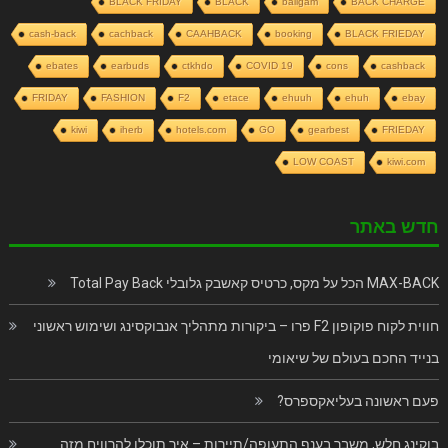
BLACK FRIDAY
BLACK
baligam
BACK CHARGE
cash-back
cachback
CAAHBACK
booking
BLACK FRIEDAY
ebates
earbuds
ctkhdo
COVID 19
cons
cashback
FRIDAY
FASHION
F2
etace
ehuuh
ehuh
ebay
kiwi
iherb
hotels.com
GO
gearbest
FRIEDAY
LOW COAST
kiwi.com
חדש באתר
MAX-BACK הכל על מקס, כרטיס קאשבק גלובלי Total Pay Back
חווית לקוח פוקופון F2 פרו – ביקורות מתהליך אנבוקסינג ושימוש ראשוני
בנייד החכם בעולם של שיאומי
פעם ראשונה בעליאקספרס?
בוקינג חלש, משבר בענף התעופה/תיירות – איך תוכלו להרוויח מזה