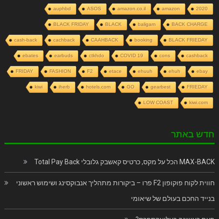
auphbd
ASOS
amazon.co.il
amazon
2020
BLACK FRIDAY
BLACK
baligam
BACK CHARGE
cash-back
cachback
CAAHBACK
booking
BLACK FRIEDAY
ebates
earbuds
ctkhdo
COVID 19
cons
cashback
FRIDAY
FASHION
F2
etace
ehuuh
ehuh
ebay
kiwi
iherb
hotels.com
GO
gearbest
FRIEDAY
LOW COAST
kiwi.com
חדש באתר
MAX-BACK הכל על מקס, כרטיס קאשבק גלובלי Total Pay Back
חווית לקוח פוקופון F2 פרו – ביקורות מתהליך אנבוקסינג ושימוש ראשוני
בנייד החכם בעולם של שיאומי