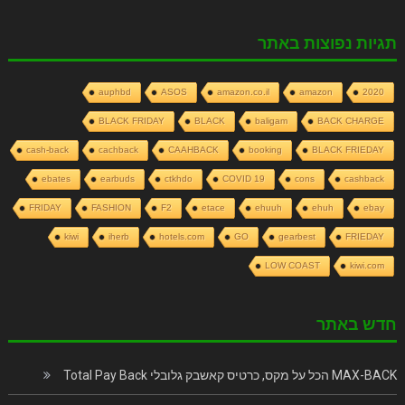
תגיות נפוצות באתר
auphbd
ASOS
amazon.co.il
amazon
2020
BLACK FRIDAY
BLACK
baligam
BACK CHARGE
cash-back
cachback
CAAHBACK
booking
BLACK FRIEDAY
ebates
earbuds
ctkhdo
COVID 19
cons
cashback
FRIDAY
FASHION
F2
etace
ehuuh
ehuh
ebay
kiwi
iherb
hotels.com
GO
gearbest
FRIEDAY
LOW COAST
kiwi.com
חדש באתר
MAX-BACK הכל על מקס, כרטיס קאשבק גלובלי Total Pay Back