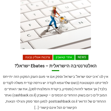
NEWS
אתרי קאשבק
צרכנות אונליין נבונה
האלטרנטיבה הישראלית – Ebates ישראל?
אין לנו 'איבייטס ישראל' בישראל וספק אם אי פעם הענק המקוון הזה יתייחס
למדינתנו הקטנטונת (כשם שלדוגמא לקנדה יש גירסה קנדית משלה לקנדים
בלבד) אך אפשר לזהות (ומנסיון, ביקורת והמלצות לסנן), את שני האתרים
המובילים כיום בשוק ההחזרים הכספים – קאשבק (cashback.co.il) ואתר
ההחזרים של הדואר postcashback.co.il. למען הסר ספק והגילוי הנאות,
הקישורים הנל אינם קישורי […]