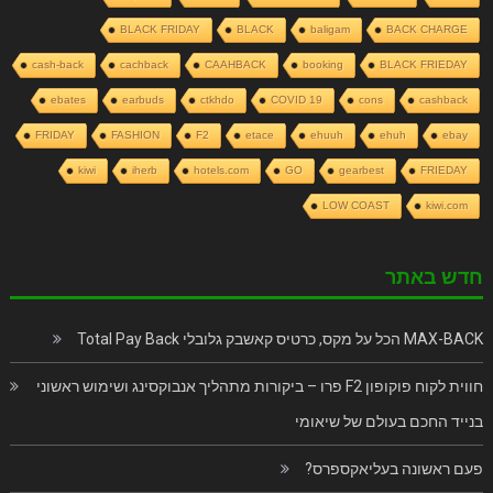
BLACK FRIDAY
BLACK
baligam
BACK CHARGE
cash-back
cachback
CAAHBACK
booking
BLACK FRIEDAY
ebates
earbuds
ctkhdo
COVID 19
cons
cashback
FRIDAY
FASHION
F2
etace
ehuuh
ehuh
ebay
kiwi
iherb
hotels.com
GO
gearbest
FRIEDAY
LOW COAST
kiwi.com
חדש באתר
MAX-BACK הכל על מקס, כרטיס קאשבק גלובלי Total Pay Back
חווית לקוח פוקופון F2 פרו – ביקורות מתהליך אנבוקסינג ושימוש ראשוני
בנייד החכם בעולם של שיאומי
פעם ראשונה בעליאקספרס?