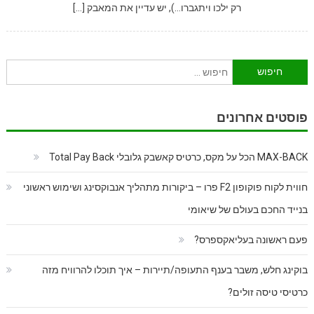
רק ילכו ויתגברו…), יש עדיין את המאבק […]
חיפוש:
פוסטים אחרונים
MAX-BACK הכל על מקס, כרטיס קאשבק גלובלי Total Pay Back
חווית לקוח פוקופון F2 פרו – ביקורות מתהליך אנבוקסינג ושימוש ראשוני
בנייד החכם בעולם של שיאומי
פעם ראשונה בעליאקספרס?
בוקינג חלש, משבר בענף התעופה/תיירות – איך תוכלו להרוויח מזה
כרטיסי טיסה זולים?