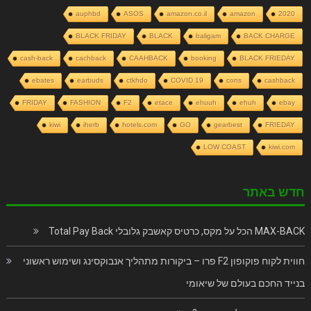
auphbd
ASOS
amazon.co.il
amazon
2020
BLACK FRIDAY
BLACK
baligam
BACK CHARGE
cash-back
cachback
CAAHBACK
booking
BLACK FRIEDAY
ebates
earbuds
ctkhdo
COVID 19
cons
cashback
FRIDAY
FASHION
F2
etace
ehuuh
ehuh
ebay
kiwi
iherb
hotels.com
GO
gearbest
FRIEDAY
LOW COAST
kiwi.com
חדש באתר
MAX-BACK הכל על מקס, כרטיס קאשבק גלובלי Total Pay Back
חווית לקוח פוקופון F2 פרו – ביקורות מתהליך אנבוקסינג ושימוש ראשוני
בנייד החכם בעולם של שיאומי