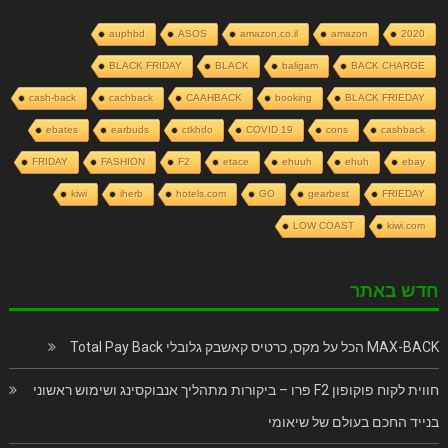
auphbd
ASOS
amazon.co.il
amazon
2020
BLACK FRIDAY
BLACK
baligam
BACK CHARGE
cash-back
cachback
CAAHBACK
booking
BLACK FRIEDAY
ebates
earbuds
ctkhdo
COVID 19
cons
cashback
FRIDAY
FASHION
F2
etace
ehuuh
ehuh
ebay
kiwi
iherb
hotels.com
GO
gearbest
FRIEDAY
LOW COAST
kiwi.com
חדש באתר
MAX-BACK הכל על מקס, כרטיס קאשבק גלובלי Total Pay Back
חווית לקוח פוקופון F2 פרו – ביקורות מתהליך אנבוקסינג ושימוש ראשוני
בנייד החכם בעולם של שיאומי