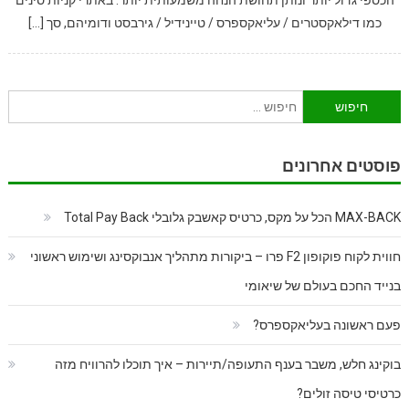
הכספי גדול יותר ונותן תחושת הנחה משמעותית יותר. באתרי קניות סינים
כמו דילאקסטרים / עליאקספרס / טיינידיל / גירבסט ודומיהם, סך […]
חיפוש:
פוסטים אחרונים
MAX-BACK הכל על מקס, כרטיס קאשבק גלובלי Total Pay Back
חווית לקוח פוקופון F2 פרו – ביקורות מתהליך אנבוקסינג ושימוש ראשוני
בנייד החכם בעולם של שיאומי
פעם ראשונה בעליאקספרס?
בוקינג חלש, משבר בענף התעופה/תיירות – איך תוכלו להרוויח מזה
כרטיסי טיסה זולים?