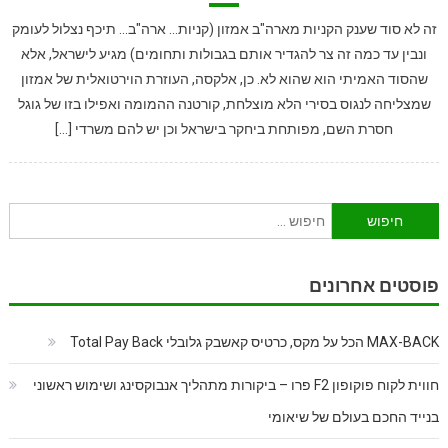
זה לא סוד שענק הקניות מארה"ב אמזון (קניות… ארה"ב… תיכף נצלול לעומק
ונבין עד כמה זה צר להגדיר אותם בגבולות ותחומים) מגיע לישראל, אלא
שהסוד האמיתי הוא שהוא לא. כן, אלקסה, העוזרת הוירטואלית של אמזון
שמצליחה לנגוס בסירי הלא מוצלחת, קורטנה ההמומה ואפילו בזו של גוגל
חסרת השם, מפותחת ביחקר בישראל וכן יש להם משרדי […]
חיפוש:
פוסטים אחרונים
MAX-BACK הכל על מקס, כרטיס קאשבק גלובלי Total Pay Back
חווית לקוח פוקופון F2 פרו – ביקורות מתהליך אנבוקסינג ושימוש ראשוני
בנייד החכם בעולם של שיאומי