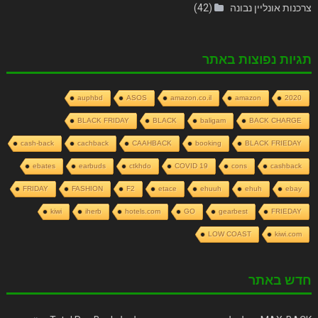
צרכנות אונליין נבונה
(42)
תגיות נפוצות באתר
auphbd
ASOS
amazon.co.il
amazon
2020
BLACK FRIDAY
BLACK
baligam
BACK CHARGE
cash-back
cachback
CAAHBACK
booking
BLACK FRIEDAY
ebates
earbuds
ctkhdo
COVID 19
cons
cashback
FRIDAY
FASHION
F2
etace
ehuuh
ehuh
ebay
kiwi
iherb
hotels.com
GO
gearbest
FRIEDAY
LOW COAST
kiwi.com
חדש באתר