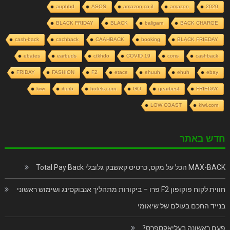
auphbd
ASOS
amazon.co.il
amazon
2020
BLACK FRIDAY
BLACK
baligam
BACK CHARGE
cash-back
cachback
CAAHBACK
booking
BLACK FRIEDAY
ebates
earbuds
ctkhdo
COVID 19
cons
cashback
FRIDAY
FASHION
F2
etace
ehuuh
ehuh
ebay
kiwi
iherb
hotels.com
GO
gearbest
FRIEDAY
LOW COAST
kiwi.com
חדש באתר
MAX-BACK הכל על מקס, כרטיס קאשבק גלובלי Total Pay Back
חווית לקוח פוקופון F2 פרו – ביקורות מתהליך אנבוקסינג ושימוש ראשוני
בנייד החכם בעולם של שיאומי
פעם ראשונה בעליאקספרס?