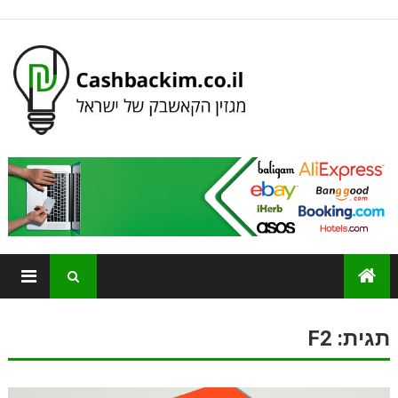
תגית:
F2