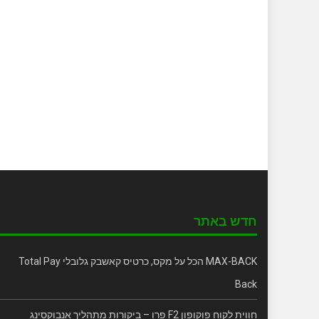
חדש באתר
MAX-BACK הכל על מקס, כרטיס קאשבק גלובלי Total Pay
Back
חווית לקוח פוקופון F2 פרו – ביקורות מתהליך אנבוקסינג