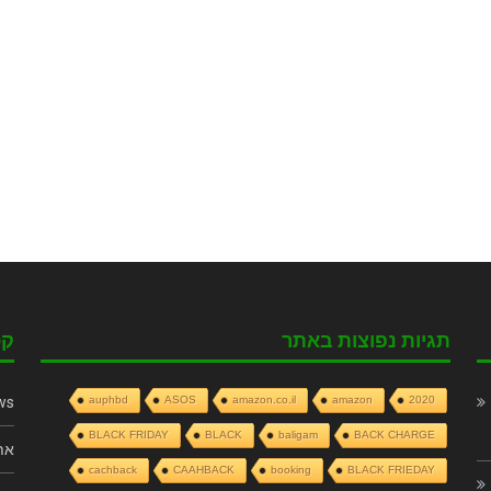
תגיות נפוצות באתר
קט
ws
auphbd
ASOS
amazon.co.il
amazon
2020
BLACK FRIDAY
BLACK
baligam
BACK CHARGE
את
cachback
CAAHBACK
booking
BLACK FRIEDAY