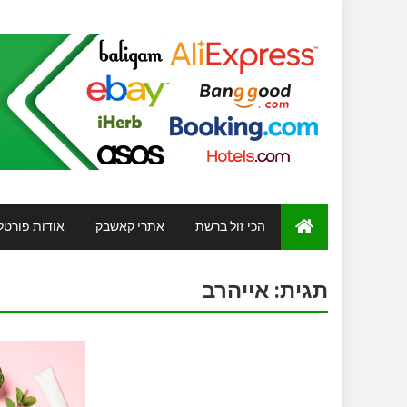
הכי זול ברשת
אתרי קאשבק
אודות פורטל
תגית:
אייהרב