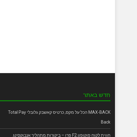
חדש באתר
MAX-BACK הכל על מקס, כרטיס קאשבק גלובלי Total Pay
Back
חווית לקוח פוקופון F2 פרו – ביקורות מתהליך אנבוקסינג