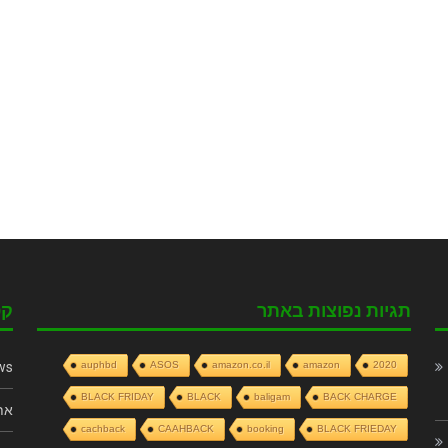
תגיות נפוצות באתר
קט
ws
auphbd
ASOS
amazon.co.il
amazon
2020
BLACK FRIDAY
BLACK
baligam
BACK CHARGE
את
cachback
CAAHBACK
booking
BLACK FRIEDAY