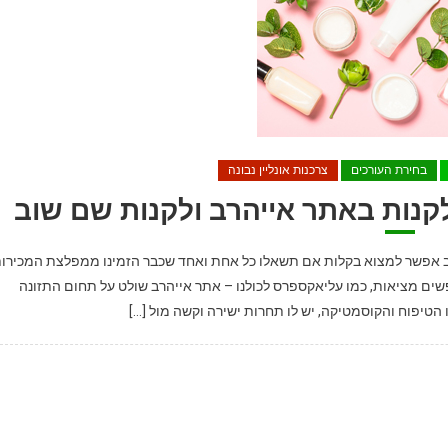
בחירת העורכים
צרכנות אונליין נבונה
יהרב ולחזור לקנות שם שוב אפשר למצוא בקלות אם תשאלו כל אחת ואחד שכבר הזמינו ממפלצת המכירו
 איביי למחפשים מציאות, כמו עליאקספרס לכולנו – אתר אייהרב שולט על תחום התזונה
טיפוח והקוסמטיקה, יש לו תחרות ישירה וקשה מול […]