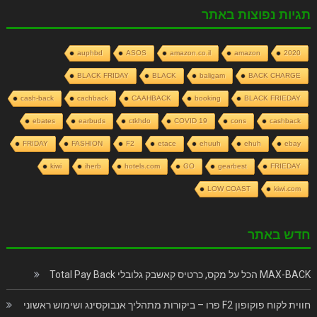
תגיות נפוצות באתר
auphbd
ASOS
amazon.co.il
amazon
2020
BLACK FRIDAY
BLACK
baligam
BACK CHARGE
cash-back
cachback
CAAHBACK
booking
BLACK FRIEDAY
ebates
earbuds
ctkhdo
COVID 19
cons
cashback
FRIDAY
FASHION
F2
etace
ehuuh
ehuh
ebay
kiwi
iherb
hotels.com
GO
gearbest
FRIEDAY
LOW COAST
kiwi.com
חדש באתר
MAX-BACK הכל על מקס, כרטיס קאשבק גלובלי Total Pay Back
חווית לקוח פוקופון F2 פרו – ביקורות מתהליך אנבוקסינג ושימוש ראשוני