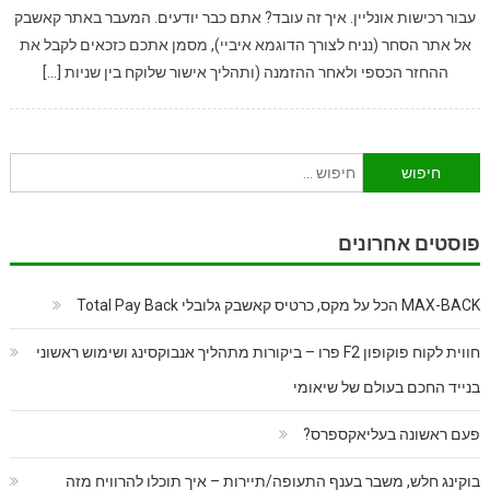
עבור רכישות אונליין. איך זה עובד? אתם כבר יודעים. המעבר באתר קאשבק
אל אתר הסחר (נניח לצורך הדוגמא איביי), מסמן אתכם כזכאים לקבל את
ההחזר הכספי ולאחר ההזמנה (ותהליך אישור שלוקח בין שניות […]
חיפוש:
פוסטים אחרונים
MAX-BACK הכל על מקס, כרטיס קאשבק גלובלי Total Pay Back
חווית לקוח פוקופון F2 פרו – ביקורות מתהליך אנבוקסינג ושימוש ראשוני
בנייד החכם בעולם של שיאומי
פעם ראשונה בעליאקספרס?
בוקינג חלש, משבר בענף התעופה/תיירות – איך תוכלו להרוויח מזה