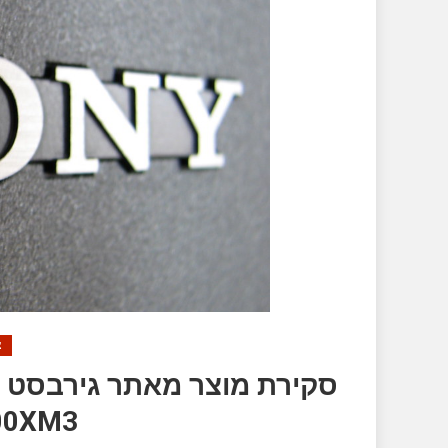
צ
00XM3