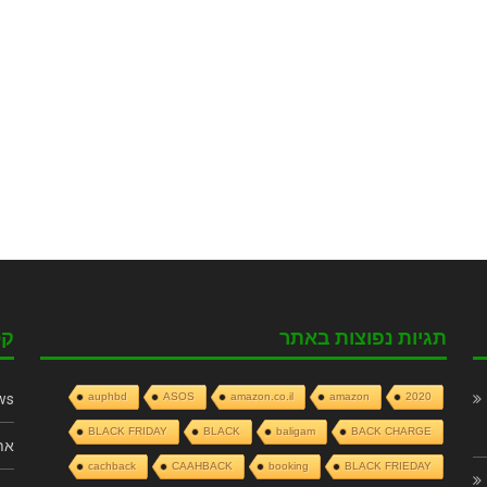
תגיות נפוצות באתר
קט
ws
auphbd
ASOS
amazon.co.il
amazon
2020
BLACK FRIDAY
BLACK
baligam
BACK CHARGE
את
cachback
CAAHBACK
booking
BLACK FRIEDAY