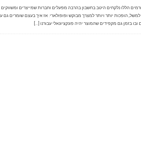
ה ובריאות משתלבים היטב יחד. בעידן של היום, 2 הגורמים הללו נלקחים היטב בחשבון בהרבה מפעלים וחברות שמייצרים ומשווקים
 למשל, הופכות יותר ויותר למצרך מבוקש ופופולארי. אז איך בעצם שומרים גם ע
בו בזמן גם מקפידים שהמוצר יהיה פונקציונאלי עבורנו […]