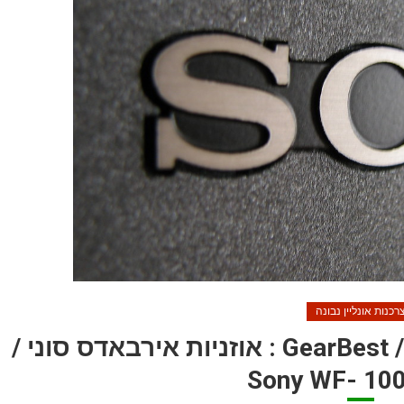
רכנות אונליין נבונה
סקירת מוצר מאתר גירבסט / GearBest : אוזניות אירבאדס סוני /
Sony WF- 10