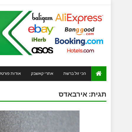
הכי זול ברשת
אתרי קאשבק
אודות פורטל
תגית:
אירבאדס