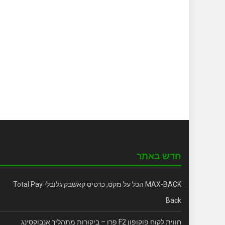
חדש באתר
MAX-BACK הכל על מקס, כרטיס קאשבק גלובלי Total Pay
Back
חווית לקוח פוקופון F2 פרו – ביקורות מתהליך אנבוקסינג