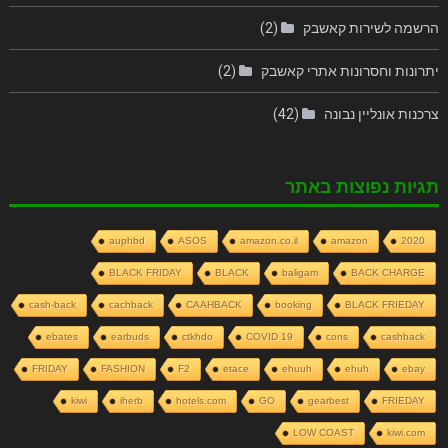
הרשמה לשירות קאשבק
(2)
יתרונות וחסרונות אתרי קאשבק
(2)
צרכנות אונליין נבונה
(42)
תגיות נפוצות באתר
auphbd
ASOS
amazon.co.il
amazon
2020
BLACK FRIDAY
BLACK
baligam
BACK CHARGE
cash-back
cachback
CAAHBACK
booking
BLACK FRIEDAY
ebates
earbuds
ctkhdo
COVID 19
cons
cashback
FRIDAY
FASHION
F2
etace
ehuuh
ehuh
ebay
kiwi
iherb
hotels.com
GO
gearbest
FRIEDAY
LOW COAST
kiwi.com