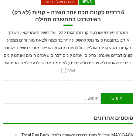
NEWS
צרכנות אונליין נבונה
6 דרכים לקנות חכם יותר השנה – קניות (לא רק)
באינטרנט במחשבה תחילה
מומחה פיננסי אורח, חוקר התנהגות קהלי יעד בשוק האמריקאי, משתף
אותנו בתובנות כיצד נוכל להשקיע יותר בחוכמה ולצאת מורווחים ממסע
הקניות. מסע קניות אונליין יכול להיות מתגמל ואפילו מטריף חושים. אנחנו
קונים דברים שאנחנו צריכים. אנחנו קונים דברים שאנחנו רוצים ואנחנו קונים
דברים שאנחנו לא צריכים ולא רוצים, לא תמיד אפשר לדעת למה. החיפוש
אחר […]
חיפוש:
פוסטים אחרונים
MAX-BACK הכל על מקס, כרטיס קאשבק גלובלי Total Pay Back