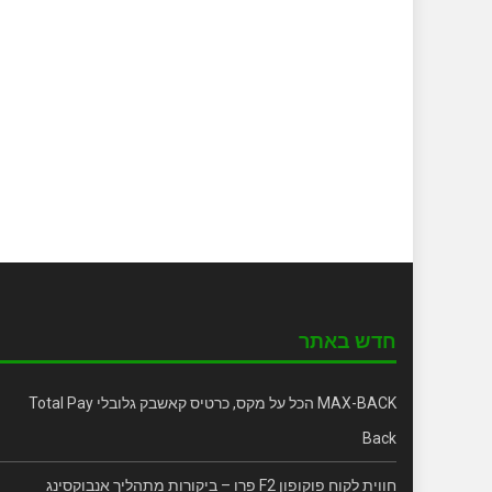
חדש באתר
MAX-BACK הכל על מקס, כרטיס קאשבק גלובלי Total Pay
Back
חווית לקוח פוקופון F2 פרו – ביקורות מתהליך אנבוקסינג