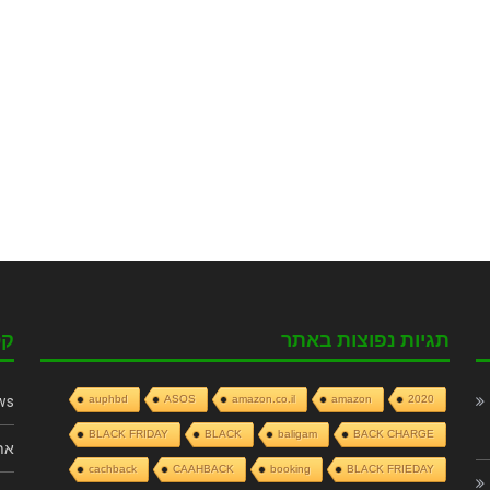
תגיות נפוצות באתר
קט
ws
auphbd
ASOS
amazon.co.il
amazon
2020
BLACK FRIDAY
BLACK
baligam
BACK CHARGE
את
cachback
CAAHBACK
booking
BLACK FRIEDAY