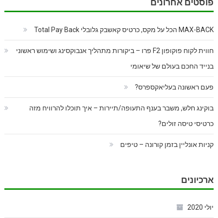
פוסטים אחרונים
MAX-BACK הכל על מקס, כרטיס קאשבק גלובלי Total Pay Back
חווית לקוח פוקופון F2 פרו – ביקורות מתהליך אנבוקסינג ושימוש ראשוני
בנייד החכם בעולם של שיאומי
פעם ראשונה בעליאקספרס?
בוקינג חלש, משבר בענף התעופה/תיירות – איך תוכלו להרוויח מזה
כרטיסי טיסה זולים?
קניות אונליין בזמן קורונה – טיפים
ארכיונים
יולי 2020