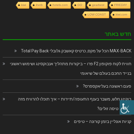
kiwi
iherb
hotels.com
GO
gearbest
FRIEDAY
LOW COAST
kiwi.com
חדש באתר
MAX-BACK הכל על מקס, כרטיס קאשבק גלובלי Total Pay Back
חווית לקוח פוקופון F2 פרו – ביקורות מתהליך אנבוקסינג ושימוש ראשוני
בנייד החכם בעולם של שיאומי
פעם ראשונה בעליאקספרס?
בוקינג חלש, משבר בענף התעופה/תיירות – איך תוכלו להרוויח מזה
כרטיסי טיסה זולים?
קניות אונליין בזמן קורונה – טיפים