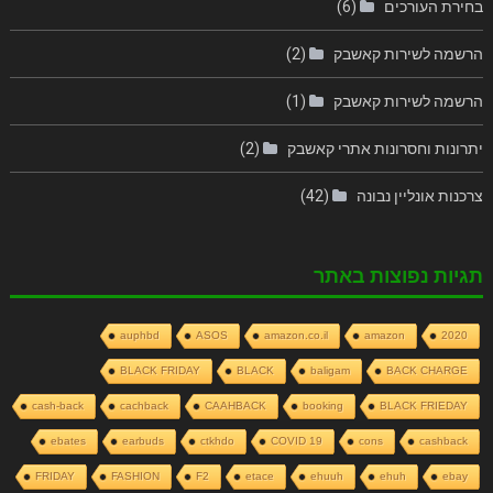
בחירת העורכים
(6)
הרשמה לשירות קאשבק
(2)
הרשמה לשירות קאשבק
(1)
יתרונות וחסרונות אתרי קאשבק
(2)
צרכנות אונליין נבונה
(42)
תגיות נפוצות באתר
auphbd
ASOS
amazon.co.il
amazon
2020
BLACK FRIDAY
BLACK
baligam
BACK CHARGE
cash-back
cachback
CAAHBACK
booking
BLACK FRIEDAY
ebates
earbuds
ctkhdo
COVID 19
cons
cashback
FRIDAY
FASHION
F2
etace
ehuuh
ehuh
ebay