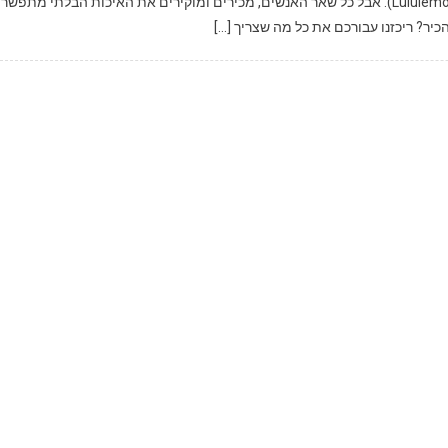
המותג המוביל לביגוד פשוט אך יוקרתי – לולו למון (Lululemon Athletica). אבל כל שאר האנשים, מכירים ומוקירים את האיכות הבלתי מתפ
הכיר? ריכזנו עבורכם את כל מה שצריך […]