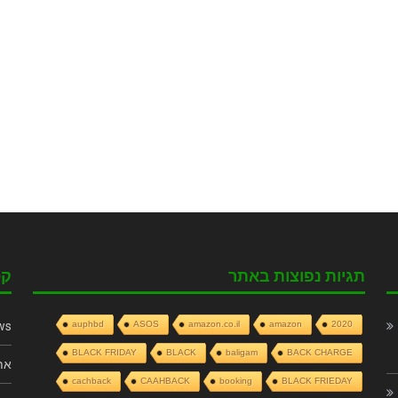
תגיות נפוצות באתר
קט
ws
auphbd
ASOS
amazon.co.il
amazon
2020
BLACK FRIDAY
BLACK
baligam
BACK CHARGE
את
cachback
CAAHBACK
booking
BLACK FRIEDAY