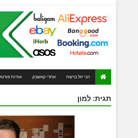
הכי זול ברשת
אתרי קאשבק
אודות פורטל
תגית:
למון