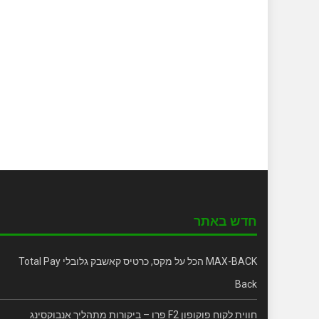
חדש באתר
MAX-BACK הכל על מקס, כרטיס קאשבק גלובלי Total Pay
Back
חווית לקוח פוקופון F2 פרו – ביקורות מתהליך אנבוקסינג