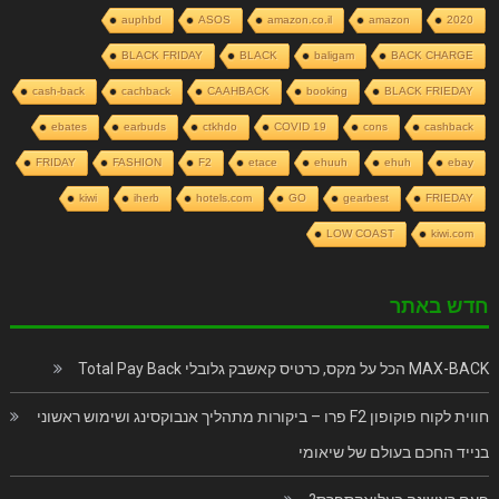
auphbd
ASOS
amazon.co.il
amazon
2020
BLACK FRIDAY
BLACK
baligam
BACK CHARGE
cash-back
cachback
CAAHBACK
booking
BLACK FRIEDAY
ebates
earbuds
ctkhdo
COVID 19
cons
cashback
FRIDAY
FASHION
F2
etace
ehuuh
ehuh
ebay
kiwi
iherb
hotels.com
GO
gearbest
FRIEDAY
LOW COAST
kiwi.com
חדש באתר
MAX-BACK הכל על מקס, כרטיס קאשבק גלובלי Total Pay Back
חווית לקוח פוקופון F2 פרו – ביקורות מתהליך אנבוקסינג ושימוש ראשוני
בנייד החכם בעולם של שיאומי