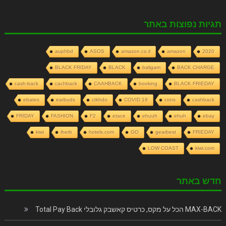
תגיות נפוצות באתר
auphbd
ASOS
amazon.co.il
amazon
2020
BLACK FRIDAY
BLACK
baligam
BACK CHARGE
cash-back
cachback
CAAHBACK
booking
BLACK FRIEDAY
ebates
earbuds
ctkhdo
COVID 19
cons
cashback
FRIDAY
FASHION
F2
etace
ehuuh
ehuh
ebay
kiwi
iherb
hotels.com
GO
gearbest
FRIEDAY
LOW COAST
kiwi.com
חדש באתר
MAX-BACK הכל על מקס, כרטיס קאשבק גלובלי Total Pay Back