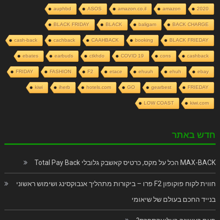
auphbd
ASOS
amazon.co.il
amazon
2020
BLACK FRIDAY
BLACK
baligam
BACK CHARGE
cash-back
cachback
CAAHBACK
booking
BLACK FRIEDAY
ebates
earbuds
ctkhdo
COVID 19
cons
cashback
FRIDAY
FASHION
F2
etace
ehuuh
ehuh
ebay
kiwi
iherb
hotels.com
GO
gearbest
FRIEDAY
LOW COAST
kiwi.com
חדש באתר
MAX-BACK הכל על מקס, כרטיס קאשבק גלובלי Total Pay Back
חווית לקוח פוקופון F2 פרו – ביקורות מתהליך אנבוקסינג ושימוש ראשוני
בנייד החכם בעולם של שיאומי