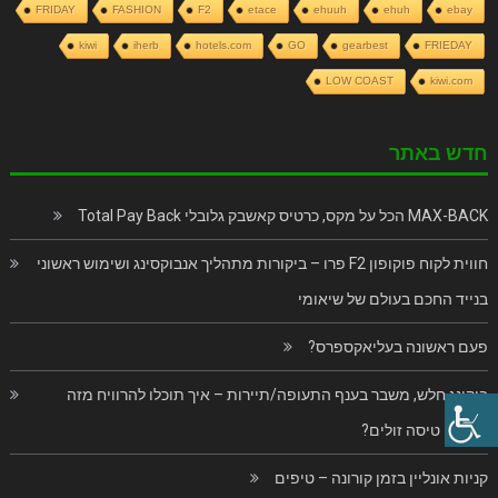
FRIDAY
FASHION
F2
etace
ehuuh
ehuh
ebay
kiwi
iherb
hotels.com
GO
gearbest
FRIEDAY
LOW COAST
kiwi.com
חדש באתר
MAX-BACK הכל על מקס, כרטיס קאשבק גלובלי Total Pay Back
חווית לקוח פוקופון F2 פרו – ביקורות מתהליך אנבוקסינג ושימוש ראשוני
בנייד החכם בעולם של שיאומי
פעם ראשונה בעליאקספרס?
בוקינג חלש, משבר בענף התעופה/תיירות – איך תוכלו להרוויח מזה
כרטיסי טיסה זולים?
קניות אונליין בזמן קורונה – טיפים