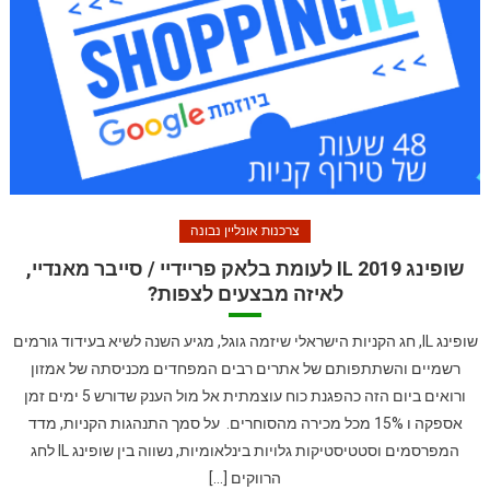
צרכנות אונליין נבונה
שופינג IL 2019 לעומת בלאק פריידיי / סייבר מאנדיי,
לאיזה מבצעים לצפות?
שופינג IL, חג הקניות הישראלי שיזמה גוגל, מגיע השנה לשיא בעידוד גורמים
רשמיים והשתתפותם של אתרים רבים המפחדים מכניסתה של אמזון
ורואים ביום הזה כהפגנת כוח עוצמתית אל מול הענק שדורש 5 ימים זמן
אספקה ו 15% מכל מכירה מהסוחרים. על סמך התנהגות הקניות, מדד
המפרסמים וסטטיסטיקות גלויות בינלאומיות, נשווה בין שופינג IL לחג
הרווקים […]