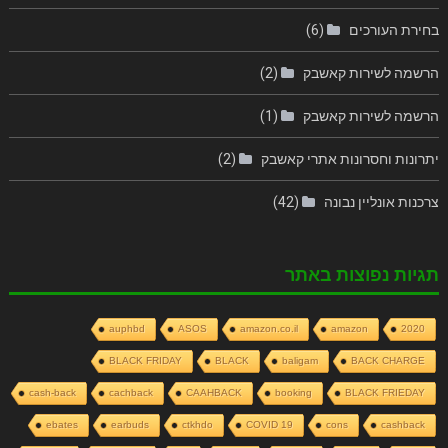
בחירת העורכים
(6)
הרשמה לשירות קאשבק
(2)
הרשמה לשירות קאשבק
(1)
יתרונות וחסרונות אתרי קאשבק
(2)
צרכנות אונליין נבונה
(42)
תגיות נפוצות באתר
auphbd
ASOS
amazon.co.il
amazon
2020
BLACK FRIDAY
BLACK
baligam
BACK CHARGE
cash-back
cachback
CAAHBACK
booking
BLACK FRIEDAY
ebates
earbuds
ctkhdo
COVID 19
cons
cashback