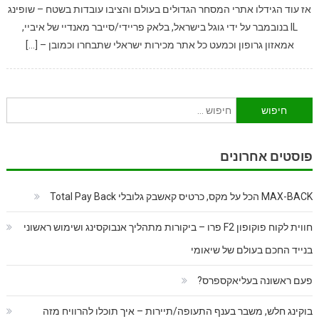
אז עוד הגידלו אתרי המסחר הגדולים בעולם והציבו עובדות בשטח – שופינג
IL בנובמבר על ידי גוגל בישראל, בלאק פריידי/סייבר מאנדיי של איביי,
אמאזון גרופון וכמעט כל אתר מכירות ישראלי שתבחרו וכמובן – […]
חיפוש:
פוסטים אחרונים
MAX-BACK הכל על מקס, כרטיס קאשבק גלובלי Total Pay Back
חווית לקוח פוקופון F2 פרו – ביקורות מתהליך אנבוקסינג ושימוש ראשוני
בנייד החכם בעולם של שיאומי
פעם ראשונה בעליאקספרס?
בוקינג חלש, משבר בענף התעופה/תיירות – איך תוכלו להרוויח מזה