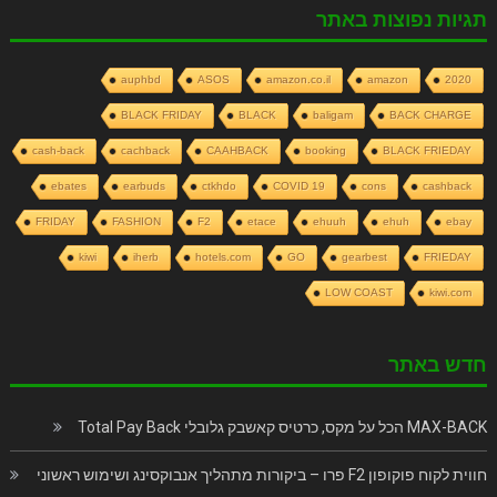
תגיות נפוצות באתר
auphbd
ASOS
amazon.co.il
amazon
2020
BLACK FRIDAY
BLACK
baligam
BACK CHARGE
cash-back
cachback
CAAHBACK
booking
BLACK FRIEDAY
ebates
earbuds
ctkhdo
COVID 19
cons
cashback
FRIDAY
FASHION
F2
etace
ehuuh
ehuh
ebay
kiwi
iherb
hotels.com
GO
gearbest
FRIEDAY
LOW COAST
kiwi.com
חדש באתר
MAX-BACK הכל על מקס, כרטיס קאשבק גלובלי Total Pay Back
חווית לקוח פוקופון F2 פרו – ביקורות מתהליך אנבוקסינג ושימוש ראשוני