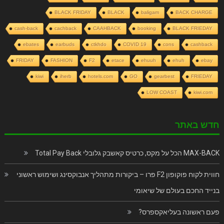
BLACK FRIDAY
BLACK
baligam
BACK CHARGE
cash-back
cachback
CAAHBACK
booking
BLACK FRIEDAY
ebates
earbuds
ctkhdo
COVID 19
cons
cashback
FRIDAY
FASHION
F2
etace
ehuuh
ehuh
ebay
kiwi
iherb
hotels.com
GO
gearbest
FRIEDAY
LOW COAST
kiwi.com
חדש באתר
MAX-BACK הכל על מקס, כרטיס קאשבק גלובלי Total Pay Back
חווית לקוח פוקופון F2 פרו – ביקורות מתהליך אנבוקסינג ושימוש ראשוני
בנייד החכם בעולם של שיאומי
פעם ראשונה בעליאקספרס?