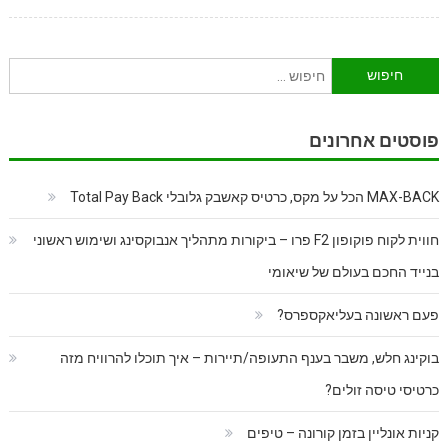
חיפוש:
פוסטים אחרונים
MAX-BACK הכל על מקס, כרטיס קאשבק גלובלי Total Pay Back
חווית לקוח פוקופון F2 פרו – ביקורות מתהליך אנבוקסינג ושימוש ראשוני
בנייד החכם בעולם של שיאומי
פעם ראשונה בעליאקספרס?
בוקינג חלש, משבר בענף התעופה/תיירות – איך תוכלו להרוויח מזה
כרטיסי טיסה זולים?
קניות אונליין בזמן קורונה – טיפים