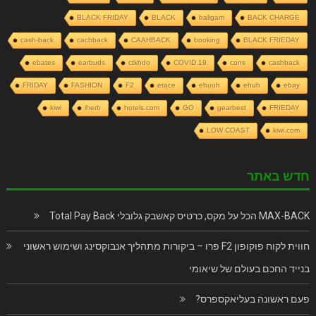
BLACK FRIDAY
BLACK
baligam
BACK CHARGE
cash-back
cachback
CAAHBACK
booking
BLACK FRIEDAY
ebates
earbuds
ctkhdo
COVID 19
cons
cashback
FRIDAY
FASHION
F2
etace
ehuuh
ehuh
ebay
kiwi
iherb
hotels.com
GO
gearbest
FRIEDAY
LOW COAST
kiwi.com
חדש באתר
MAX-BACK הכל על מקס, כרטיס קאשבק גלובלי Total Pay Back
חווית לקוח פוקופון F2 פרו – ביקורות מתהליך אנבוקסינג ושימוש ראשוני
בנייד החכם בעולם של שיאומי
פעם ראשונה בעליאקספרס?