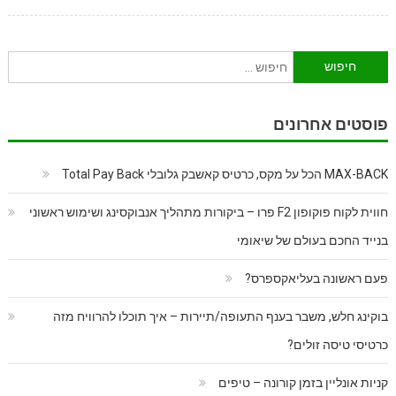
חיפוש:
פוסטים אחרונים
MAX-BACK הכל על מקס, כרטיס קאשבק גלובלי Total Pay Back
חווית לקוח פוקופון F2 פרו – ביקורות מתהליך אנבוקסינג ושימוש ראשוני
בנייד החכם בעולם של שיאומי
פעם ראשונה בעליאקספרס?
בוקינג חלש, משבר בענף התעופה/תיירות – איך תוכלו להרוויח מזה
כרטיסי טיסה זולים?
קניות אונליין בזמן קורונה – טיפים