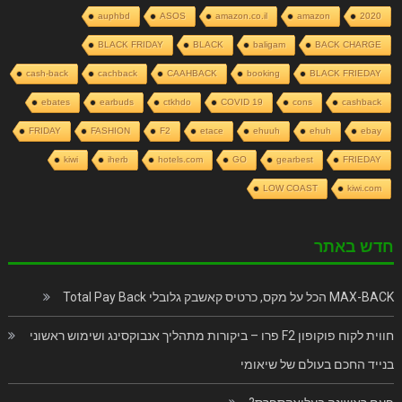
auphbd
ASOS
amazon.co.il
amazon
2020
BLACK FRIDAY
BLACK
baligam
BACK CHARGE
cash-back
cachback
CAAHBACK
booking
BLACK FRIEDAY
ebates
earbuds
ctkhdo
COVID 19
cons
cashback
FRIDAY
FASHION
F2
etace
ehuuh
ehuh
ebay
kiwi
iherb
hotels.com
GO
gearbest
FRIEDAY
LOW COAST
kiwi.com
חדש באתר
MAX-BACK הכל על מקס, כרטיס קאשבק גלובלי Total Pay Back
חווית לקוח פוקופון F2 פרו – ביקורות מתהליך אנבוקסינג ושימוש ראשוני
בנייד החכם בעולם של שיאומי