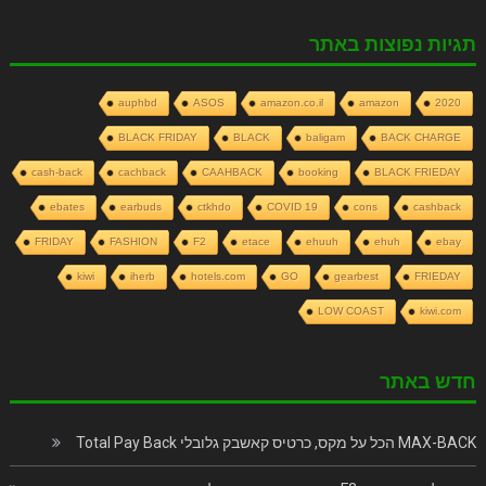
תגיות נפוצות באתר
auphbd
ASOS
amazon.co.il
amazon
2020
BLACK FRIDAY
BLACK
baligam
BACK CHARGE
cash-back
cachback
CAAHBACK
booking
BLACK FRIEDAY
ebates
earbuds
ctkhdo
COVID 19
cons
cashback
FRIDAY
FASHION
F2
etace
ehuuh
ehuh
ebay
kiwi
iherb
hotels.com
GO
gearbest
FRIEDAY
LOW COAST
kiwi.com
חדש באתר
MAX-BACK הכל על מקס, כרטיס קאשבק גלובלי Total Pay Back