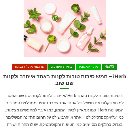
NEWS
אתרי קאשבק
בחירת העורכים
צרכנות אונליין נבונה
iHerb – חמש סיבות טובות לקנות באתר אייהרב ולקנות
שם שוב
5 סיבות טובות לקנות באתר iHerb/אייהרב ולחזור לקנות שם שוב אפשר
למצוא בקלות אם תשאלו כל אחת ואחד שכבר הזמינו ממפלצת המכירות
המקוונות iHerb. כמו אמאזון לבעלי הממון, כמו איביי למחפשים מציאות,
כמו עליאקספרס לכולנו – אתר אייהרב שולט על תחום התזונה המשלימה
בגדול. בחלקים מסוימים כמו הטיפוח והקוסמטיקה, יש לו תחרות ישירה