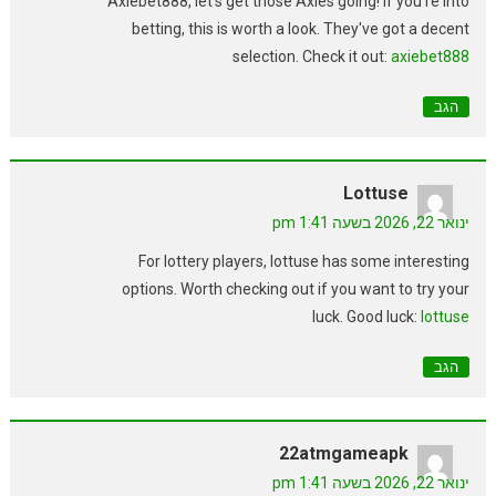
Axiebet888, let's get those Axies going! If you're into
betting, this is worth a look. They've got a decent
selection. Check it out:
axiebet888
הגב
Lottuse
ינואר 22, 2026 בשעה 1:41 pm
For lottery players, lottuse has some interesting
options. Worth checking out if you want to try your
luck. Good luck:
lottuse
הגב
22atmgameapk
ינואר 22, 2026 בשעה 1:41 pm