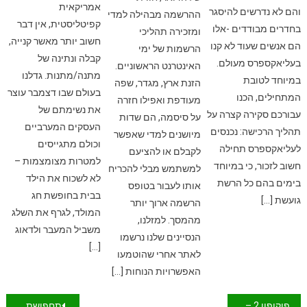
אמריקאית
והם לא נדרשים להיסגר
ההרשמה מבהילה למדי
קפיטליסטית, אין דבר
בחדרים מבודדים -אלו
ומזכירה תהליכי
חשוב יותר מאשר קנייה,
הם אנשים שעוד לא קנו
הרשמות של ימי
קבלה ונתינה של
בעליאקספרס מעולם.
האינטרנט הראשוניים.
מתנה/מתנות. גדלנו
במיוחד לטובת
הזנת ארץ, מגדר, שפה
בעולם שבו דצמבר עוצר
המתחילים, הכנו
מעודפת ואפילו חזרה
את נשימתם של
עבורכם סקירה קצרה על
על סיסמה, הם שדות
העסקים המערביים
תהליך הרכישה: נכנסים
מיושנים למדי שאפשר
וכולם מתגייסים
לעליאקספרס תחילה
לקבלם או להציעם
למטרות מצומצמות –
חשוב לזכור, כי במיוחד
למשתמש מבלי להכריח
לא לשכוח את הילד
בימים בהם כל הרשת
אותו לעבור בטופס
בבית בחופשת חג
גועשת […]
הרשמה ארוך יותר
המולד, לגרף את השלג
מהמסך. למזלנו,
משביל המעבר ולדאוג
הנסיינים שלנו נרשמו
[…]
לאתר אחרי שהוטמעו
האפשרויות הנוחות […]
ניווט
פוקופון 2 – כל מה שאתם צריכים לדעת
תחפושת לפורים – הכי זול אונליין, הכי משתלם עם קאשבק