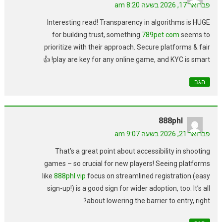
פברואר 17, 2026 בשעה 8:20 am
Interesting read! Transparency in algorithms is HUGE
for building trust, something
789pet com
seems to
prioritize with their approach. Secure platforms & fair
play are key for any online game, and KYC is smart! 👍
הגב
888phl
פברואר 21, 2026 בשעה 9:07 am
That’s a great point about accessibility in shooting
games – so crucial for new players! Seeing platforms
like
888phl vip
focus on streamlined registration (easy
sign-up!) is a good sign for wider adoption, too. It’s all
about lowering the barrier to entry, right?