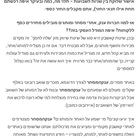
אישור שלוקח בין שניות לשבועות – תלוי מה, כמה ובעיקר איפה רכשתם
תחת אילו תנאי החזר), אתם מקבלים החזר כספי.
אז למה חברות ענק, אתרי מסחר ומותגים מובילים מחזירים כסף
ללקוחות? איפה המודל העסקי בזה??
ובכן, שיטת קאשבק היא סוג של שיטת שיווק מזן 'שלח לחמך'. זה מקדם
מכירות וחושף מותגים, אבל לא מבטיח דבר. אם זה כן מצליח למותג/אתר,
זה מביא קהל חדש, זה מגדיל את כמות המכירות ולעיתים גם מגדיל עגלות
קנייה, כך שהמותג/אתר כבר מרוויח. איך הוא עושה את זה? בואו נצלול
למספרים.
באתר מסויים,
ענקהמסחר
לצורך הדוגמא, מוכרים שואב רובוטי באלף
שקלים. מעולם לא שמעתם על
ענקהמסחר
ובטח לא על המותג של השואב.
אבל הביקורות טובות ונדמה שזו בחירה מוצלחת למי שלא רוצה לרכוש את
'האייפון' של השואבים (איירובוט כמובן).
איך יגיעו קונים? מי ישמע על האתר והמותגים?
ענקהמסחר
מצטרפים
לאתרי קאשבק מקומיים ומציעים את מרכולתם. אנחנו שרשומים באתרים
האלה נחשפים לאתר, למותג, למוצריו – הזרע התודעתי נשתל. מאותה