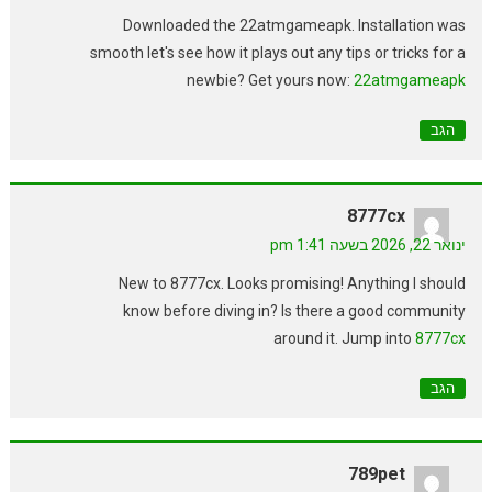
Downloaded the 22atmgameapk. Installation was
smooth let's see how it plays out any tips or tricks for a
newbie? Get yours now:
22atmgameapk
הגב
8777cx
ינואר 22, 2026 בשעה 1:41 pm
New to 8777cx. Looks promising! Anything I should
know before diving in? Is there a good community
around it. Jump into
8777cx
הגב
789pet