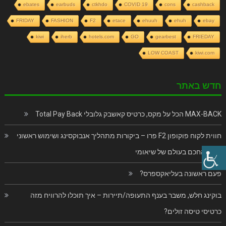
ebates
earbuds
ctkhdo
COVID 19
cons
cashback
FRIDAY
FASHION
F2
etace
ehuuh
ehuh
ebay
kiwi
iherb
hotels.com
GO
gearbest
FRIEDAY
LOW COAST
kiwi.com
חדש באתר
MAX-BACK הכל על מקס, כרטיס קאשבק גלובלי Total Pay Back
חווית לקוח פוקופון F2 פרו – ביקורות מתהליך אנבוקסינג ושימוש ראשוני
בנייד החכם בעולם של שיאומי
פעם ראשונה בעליאקספרס?
בוקינג חלש, משבר בענף התעופה/תיירות – איך תוכלו להרוויח מזה
כרטיסי טיסה זולים?