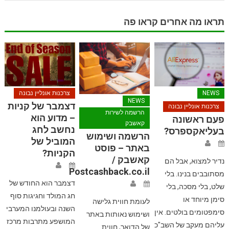
תראו מה אחרים קראו פה
NEWS
צרכנות אונליין נבונה
NEWS
דצמבר של קניות
צרכנות אונליין נבונה
הרשמה לשירות
– מדוע הוא
פעם ראשונה
קאשבק
נחשב לחג
בעליאקספרס?
הרשמה ושימוש
המוביל של
באתר – פוסט
הקניות?
קאשבק /
נדיר למצוא, אבל הם
Postcashback.co.il
מסתובבים בנינו. בלי
דצמבר הוא החודש של
שלט, בלי מסכה, בלי
חג המולד וחגיגות סוף
סימן מיוחד או
לעומת חווית גלישה
השנה ובעולמנו המערבי
סימפטומים בולטים. אין
ושימוש נאותות באתר
המושפע מתרבות מרכז
עליהם מעקב של השב"כ
של הדואר, חווית