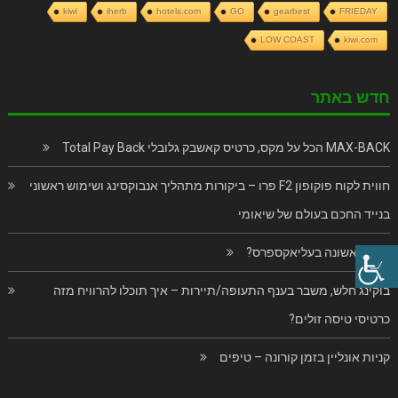
kiwi
iherb
hotels.com
GO
gearbest
FRIEDAY
LOW COAST
kiwi.com
חדש באתר
MAX-BACK הכל על מקס, כרטיס קאשבק גלובלי Total Pay Back
חווית לקוח פוקופון F2 פרו – ביקורות מתהליך אנבוקסינג ושימוש ראשוני
בנייד החכם בעולם של שיאומי
פעם ראשונה בעליאקספרס?
בוקינג חלש, משבר בענף התעופה/תיירות – איך תוכלו להרוויח מזה
כרטיסי טיסה זולים?
קניות אונליין בזמן קורונה – טיפים