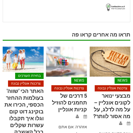
תראו מה אחרים קראו פה
בחירת העורכים
NEWS
NEWS
צרכנות אונליין נבונה
צרכנות אונליין נבונה
צרכנות אונליין נבונה
האתר הכי 'שווה'
מבצעי ינואר
5 דרכים של
בעולמות ההחזר
לקונים אונליין –
תחמנים להוזיל
הכספי, הכירו את
על מה לדלג, על
קניות אונליין
בוקינג דוט קום
מה אסור לוותר?
וגלו איך תקבלו
עשרות שקלים
אזהרה: אם אתם
בכל קאשבק