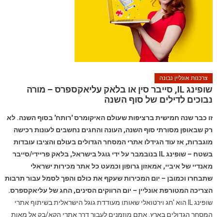
צרכנות אונליין נבונה
שופינג IL, סייבר סין או בלאק עליאקספרס – מורה
נבוכים לדילים של סוף השנה
זו כבר שנה חמישית ברציפות שעולם האיקומרס 'רותח' בסוף השנה. לא
רק שבאופן מסורתי סוף השנה, העונה והחגים נחשבים לעונות רכישה
מוגברות, אז עוד הגידלו אתרי המסחר הגדולים בעולם והציבו עובדות
בשטח – שופינג IL בנובמבר על ידי גוגל בישראל, בלאק פריידי/סייבר
מאנדיי של איביי, אמאזון גרופון וכמעט כל אתר מכירות ישראלי
שתבחרו וכמובן – יום המכירות שעקף את כולם והפך לסמל עבור תרבות
הצריכה המטורפת אונליין – יום הרווקים הסינים, החג של עליאקספרס.
שופינג IL הוא 'חג וירטואלי שאותו מעודדת גוגל הישראלית בשיתוף אתרי
המסחר הגדולים בארץ. אתם מוזמנים לעבור דרך אתרי הקא/בק אל מאות