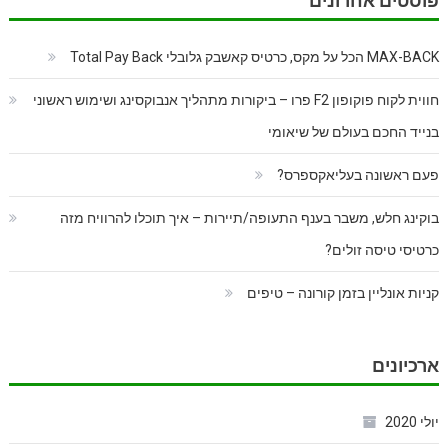
פוסטים אחרונים
MAX-BACK הכל על מקס, כרטיס קאשבק גלובלי Total Pay Back
חווית לקוח פוקופון F2 פרו – ביקורות מתהליך אנבוקסינג ושימוש ראשוני
בנייד החכם בעולם של שיאומי
פעם ראשונה בעליאקספרס?
בוקינג חלש, משבר בענף התעופה/תיירות – איך תוכלו להרוויח מזה
כרטיסי טיסה זולים?
קניות אונליין בזמן קורונה – טיפים
ארכיונים
יולי 2020