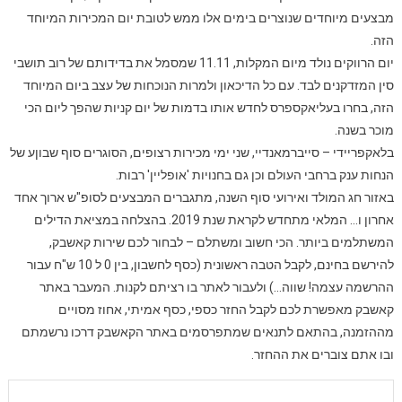
מבצעים מיוחדים שנוצרים בימים אלו ממש לטובת יום המכירות המיוחד
הזה.
יום הרווקים נולד מיום המקלות, 11.11 שמסמל את בדידותם של רוב תושבי
סין המזדקנים לבד. עם כל הדיכאון ולמרות הנוכחות של עצב ביום המיוחד
הזה, בחרו בעליאקספרס לחדש אותו בדמות של יום קניות שהפך ליום הכי
מוכר בשנה.
בלאקפריידי – סייברמאנדיי, שני ימי מכירות רצופים, הסוגרים סוף שבוןע של
הנחות ענק ברחבי העולם וכן גם בחנויות 'אופליין' רבות.
באזור חג המולד ואירועי סוף השנה, מתגברים המבצעים לסופ"ש ארוך אחד
אחרון ו… המלאי מתחדש לקראת שנת 2019. בהצלחה במציאת הדילים
המשתלמים ביותר. הכי חשוב ומשתלם – לבחור לכם שירות קאשבק,
להירשם בחינם, לקבל הטבה ראשונית (כסף לחשבון, בין 0 ל 10 ש"ח עבור
ההרשמה עצמה! שווה…) ולעבור לאתר בו רציתם לקנות. המעבר באתר
קאשבק מאפשרת לכם לקבל החזר כספי, כסף אמיתי, אחוז מסויים
מההזמנה, בהתאם לתנאים שמתפרסמים באתר הקאשבק דרכו נרשמתם
ובו אתם צוברים את ההחזר.