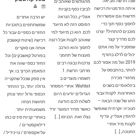
שנה חדשה מביאה
מהגולשים שאוהבים
איתה הזדמנויות רכישה
לבזבז כסף בקניות
חדשות וגם אפשרויות
אונליין, ככל הנראה
יש הרבה אתרים
לחסוך כסף תוך כדי.
הפוסט הזה לא מיועד
שמשתתפים בתוכניות
מוכנים להתחיל? יצרנו
לכם. הוא כן מיועד למי
החזרים כספיים עבור כל
לכם מדריך קצר
שאוהב לקנות אבל רוצה
רכישה (שיטת קאשבק
שמסביר על מה אתם
לחסוך והוא הורכב
אותה אנו סוקרים
יכולים לדלג בחורף
מעצות של תחמני
בפורטל קאשבקים) וכל
2019 ועל מה אסור לכם
צרכנות נבונה רבים
החזר כספי שווה את
לוותר, בהתבסס על
מרחבי הרשת. 1.
המאמץ הכרוך בו. אך
מחזורי מכירה
תשמרו מוצרים ב
אין ספק שככל שהקנייה
בינלאומיים בשנים
Wishlist. אתרי המסחר
גדולה יותר, כך ההחזר
האחרונות. לקנות עבור
הגדולים יודעים היום
הכספי גדול יותר ונותן
החג של שנה הבאה –
לשלוח לכם הודעה
תחושת הנחה
חנוכיה יוקרתית שאפשר
כאשר מחיר המוצר יורד.
משמעותית יותר.
להזמין אונליין, עדיף
נצלו זאת. הכניסו […]
באתרי קניות סינים כמו
לקנות מיד אחרי
דילאקסטרים /
החנוכה, […]
עליאקספרס / טיינידיל /