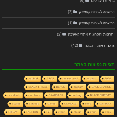
בחירת העורכים
(6)
הרשמה לשירות קאשבק
(2)
הרשמה לשירות קאשבק
(1)
יתרונות וחסרונות אתרי קאשבק
(2)
צרכנות אונליין נבונה
(42)
תגיות נפוצות באתר
auphbd
ASOS
amazon.co.il
amazon
2020
BLACK FRIDAY
BLACK
baligam
BACK CHARGE
cash-back
cachback
CAAHBACK
booking
BLACK FRIEDAY
ebates
earbuds
ctkhdo
COVID 19
cons
cashback
FRIDAY
FASHION
F2
etace
ehuuh
ehuh
ebay