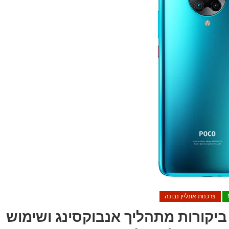
צרכנות אונליין נבונה
ח פוקופון F2 פרו – ביקורות מתהליך אנבוקסינג ושימוש