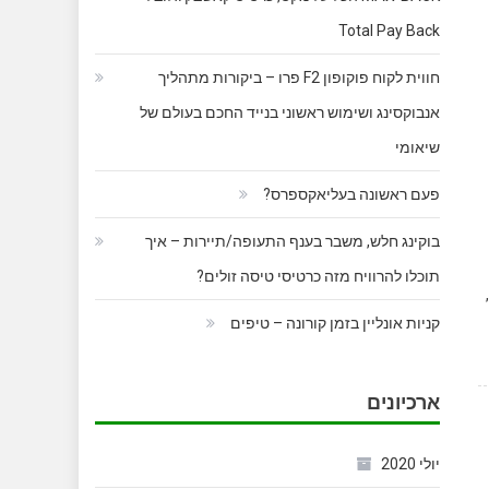
Total Pay Back
חווית לקוח פוקופון F2 פרו – ביקורות מתהליך
אנבוקסינג ושימוש ראשוני בנייד החכם בעולם של
שיאומי
פעם ראשונה בעליאקספרס?
בוקינג חלש, משבר בענף התעופה/תיירות – איך
תוכלו להרוויח מזה כרטיסי טיסה זולים?
יצור כלאיים מעניין בעולם ההחזרים הכספיים עבור רכישה (CASHBACK בקצרה) הגיח לעולם בעידודה של חברת כרטיסי האשראי 'מקס' (MAX,
קניות אונליין בזמן קורונה – טיפים
ארכיונים
יולי 2020