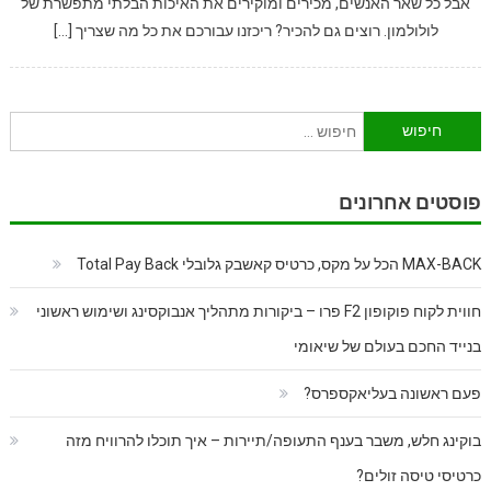
אבל כל שאר האנשים, מכירים ומוקירים את האיכות הבלתי מתפשרת של
לולולמון. רוצים גם להכיר? ריכזנו עבורכם את כל מה שצריך […]
חיפוש:
פוסטים אחרונים
MAX-BACK הכל על מקס, כרטיס קאשבק גלובלי Total Pay Back
חווית לקוח פוקופון F2 פרו – ביקורות מתהליך אנבוקסינג ושימוש ראשוני
בנייד החכם בעולם של שיאומי
פעם ראשונה בעליאקספרס?
בוקינג חלש, משבר בענף התעופה/תיירות – איך תוכלו להרוויח מזה
כרטיסי טיסה זולים?