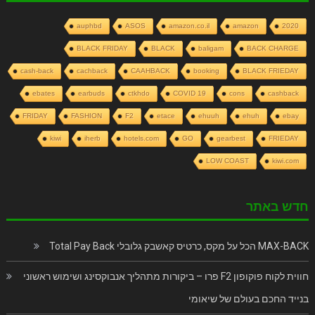
auphbd
ASOS
amazon.co.il
amazon
2020
BLACK FRIDAY
BLACK
baligam
BACK CHARGE
cash-back
cachback
CAAHBACK
booking
BLACK FRIEDAY
ebates
earbuds
ctkhdo
COVID 19
cons
cashback
FRIDAY
FASHION
F2
etace
ehuuh
ehuh
ebay
kiwi
iherb
hotels.com
GO
gearbest
FRIEDAY
LOW COAST
kiwi.com
חדש באתר
MAX-BACK הכל על מקס, כרטיס קאשבק גלובלי Total Pay Back
חווית לקוח פוקופון F2 פרו – ביקורות מתהליך אנבוקסינג ושימוש ראשוני
בנייד החכם בעולם של שיאומי