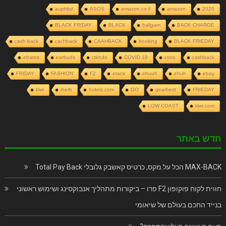
auphbd
ASOS
amazon.co.il
amazon
2020
BLACK FRIDAY
BLACK
baligam
BACK CHARGE
cash-back
cachback
CAAHBACK
booking
BLACK FRIEDAY
ebates
earbuds
ctkhdo
COVID 19
cons
cashback
FRIDAY
FASHION
F2
etace
ehuuh
ehuh
ebay
kiwi
iherb
hotels.com
GO
gearbest
FRIEDAY
LOW COAST
kiwi.com
חדש באתר
MAX-BACK הכל על מקס, כרטיס קאשבק גלובלי Total Pay Back
חווית לקוח פוקופון F2 פרו – ביקורות מתהליך אנבוקסינג ושימוש ראשוני
בנייד החכם בעולם של שיאומי