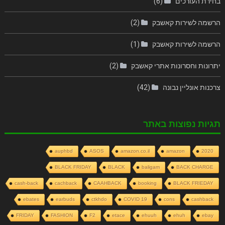
בחירת העורכים
(6)
הרשמה לשירות קאשבק
(2)
הרשמה לשירות קאשבק
(1)
יתרונות וחסרונות אתרי קאשבק
(2)
צרכנות אונליין נבונה
(42)
תגיות נפוצות באתר
auphbd
ASOS
amazon.co.il
amazon
2020
BLACK FRIDAY
BLACK
baligam
BACK CHARGE
cash-back
cachback
CAAHBACK
booking
BLACK FRIEDAY
ebates
earbuds
ctkhdo
COVID 19
cons
cashback
FRIDAY
FASHION
F2
etace
ehuuh
ehuh
ebay