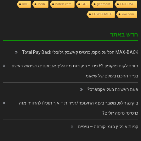
kiwi
iherb
hotels.com
GO
gearbest
FRIEDAY
LOW COAST
kiwi.com
חדש באתר
MAX-BACK הכל על מקס, כרטיס קאשבק גלובלי Total Pay Back
חווית לקוח פוקופון F2 פרו – ביקורות מתהליך אנבוקסינג ושימוש ראשוני
בנייד החכם בעולם של שיאומי
פעם ראשונה בעליאקספרס?
בוקינג חלש, משבר בענף התעופה/תיירות – איך תוכלו להרוויח מזה
כרטיסי טיסה זולים?
קניות אונליין בזמן קורונה – טיפים