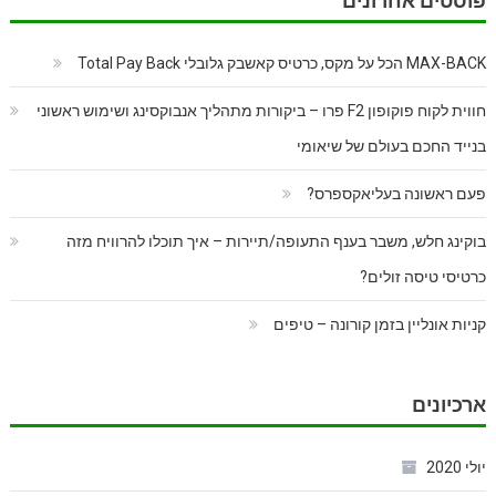
פוסטים אחרונים
MAX-BACK הכל על מקס, כרטיס קאשבק גלובלי Total Pay Back
חווית לקוח פוקופון F2 פרו – ביקורות מתהליך אנבוקסינג ושימוש ראשוני
בנייד החכם בעולם של שיאומי
פעם ראשונה בעליאקספרס?
בוקינג חלש, משבר בענף התעופה/תיירות – איך תוכלו להרוויח מזה
כרטיסי טיסה זולים?
קניות אונליין בזמן קורונה – טיפים
ארכיונים
יולי 2020