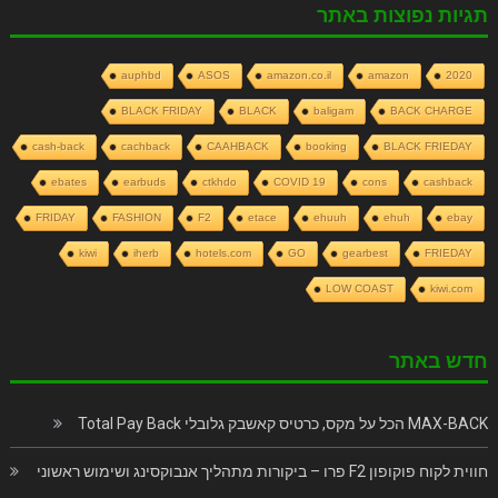
תגיות נפוצות באתר
auphbd
ASOS
amazon.co.il
amazon
2020
BLACK FRIDAY
BLACK
baligam
BACK CHARGE
cash-back
cachback
CAAHBACK
booking
BLACK FRIEDAY
ebates
earbuds
ctkhdo
COVID 19
cons
cashback
FRIDAY
FASHION
F2
etace
ehuuh
ehuh
ebay
kiwi
iherb
hotels.com
GO
gearbest
FRIEDAY
LOW COAST
kiwi.com
חדש באתר
MAX-BACK הכל על מקס, כרטיס קאשבק גלובלי Total Pay Back
חווית לקוח פוקופון F2 פרו – ביקורות מתהליך אנבוקסינג ושימוש ראשוני