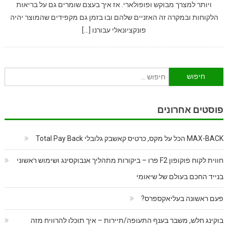
ויותר למצרך מבוקש ופופולארי. אז איך בעצם שומרים גם על בריאות
הלקוחות ובמקרה זה האזניים שלהם ובו בזמן גם מקפידים שהמוצר יהיה
פונקציונאלי עבורנו […]
חיפוש:
פוסטים אחרונים
MAX-BACK הכל על מקס, כרטיס קאשבק גלובלי Total Pay Back
חווית לקוח פוקופון F2 פרו – ביקורות מתהליך אנבוקסינג ושימוש ראשוני
בנייד החכם בעולם של שיאומי
פעם ראשונה בעליאקספרס?
בוקינג חלש, משבר בענף התעופה/תיירות – איך תוכלו להרוויח מזה