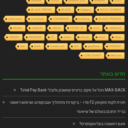
auphbd
ASOS
amazon.co.il
amazon
2020
BLACK FRIDAY
BLACK
baligam
BACK CHARGE
cash-back
cachback
CAAHBACK
booking
BLACK FRIEDAY
ebates
earbuds
ctkhdo
COVID 19
cons
cashback
FRIDAY
FASHION
F2
etace
ehuuh
ehuh
ebay
kiwi
iherb
hotels.com
GO
gearbest
FRIEDAY
LOW COAST
kiwi.com
חדש באתר
MAX-BACK הכל על מקס, כרטיס קאשבק גלובלי Total Pay Back
חווית לקוח פוקופון F2 פרו – ביקורות מתהליך אנבוקסינג ושימוש ראשוני
בנייד החכם בעולם של שיאומי
פעם ראשונה בעליאקספרס?