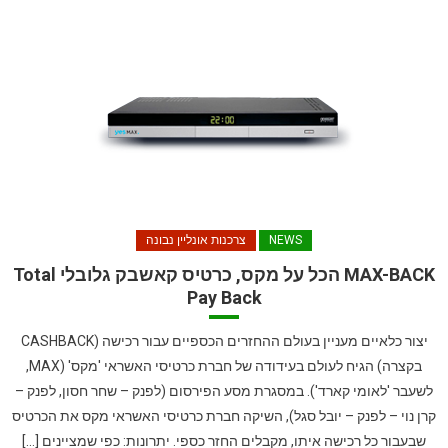
NEWS
צרכנות אונליין נבונה
MAX-BACK הכל על מקס, כרטיס קאשבק גלובלי Total
Pay Back
יצור כלאיים מעניין בעולם ההחזרים הכספיים עבור רכישה (CASHBACK
בקצרה) הגיח לעולם בעידודה של חברת כרטיסי האשראי 'מקס' (MAX,
לשעבר 'לאומי קארד'). במסגרת מסע הפירסום (לפנק – שחר חסון, לפנק –
קרן נוי – לפנק – יובל סגל), השיקה חברת כרטיסי האשראי מקס את הכרטיס
שבעבור כל רכישה איתו, מקבלים החזר כספי. יתרונות: כפי שמציינים […]