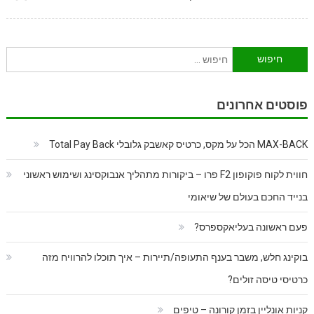
חיפוש:
פוסטים אחרונים
MAX-BACK הכל על מקס, כרטיס קאשבק גלובלי Total Pay Back
חווית לקוח פוקופון F2 פרו – ביקורות מתהליך אנבוקסינג ושימוש ראשוני
בנייד החכם בעולם של שיאומי
פעם ראשונה בעליאקספרס?
בוקינג חלש, משבר בענף התעופה/תיירות – איך תוכלו להרוויח מזה
כרטיסי טיסה זולים?
קניות אונליין בזמן קורונה – טיפים