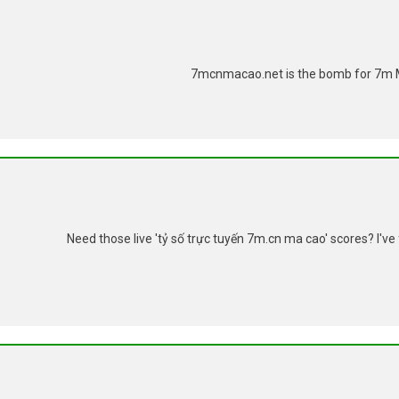
7mcnmacao.net is the bomb for 7m M
Need those live 'tỷ số trực tuyến 7m.cn ma cao' scores? I've