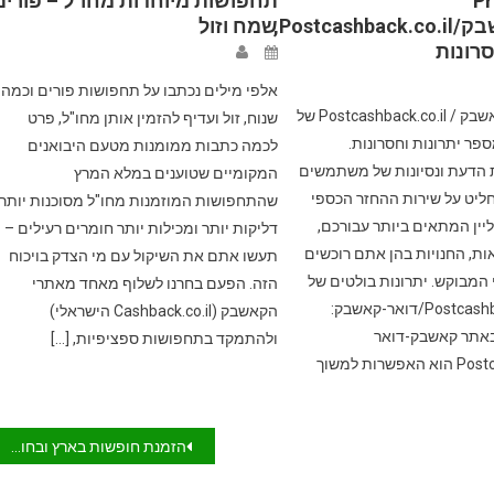
Pr
תחפושות מיוחדות מחו"ל – פורים
פוסט-קאשבק/Postcashback.co.il,
שמח וזול
סרונות
אלפי מילים נכתבו על תחפושות פורים וכמה
לאתר פוסט קאשבק / Postcashback.co.il של
שנוח, זול ועדיף להזמין אותן מחו"ל, פרט
פר יתרונות וחסרונות.
לכמה כתבות ממומנות מטעם היבואנים
 הדעת ונסיונות של משתמשים
המקומיים שטוענים במלא המרץ
ליט על שירות ההחזר הכספי
שהתחפושות המוזמנות מחו"ל מסוכנות יותר,
ליין המתאים ביותר עבורכם,
דליקות יותר ומכילות יותר חומרים רעילים –
ות, החנויות בהן אתם רוכשים
תעשו אתם את השיקול עם מי הצדק בויכוח
המבוקש. יתרונות בולטים של
הזה. הפעם בחרנו לשלוף מאחד מאתרי
אתר Postcashback.co.il/דואר-קאשבק:
הקאשבק (Cashback.co.il הישראלי)
באתר קאשבק-דואר
ולהתמקד בתחפושות ספציפיות, […]
Postcashback.co.il הוא האפשרות למשוך
הזמנת חופשות בארץ ובחו"ל אונליין עם החזר כספי קאשבק