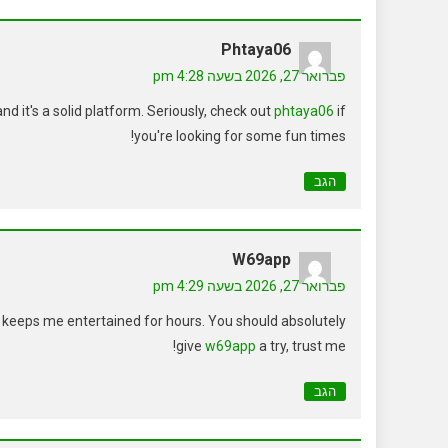
Phtaya06
פברואר 27, 2026 בשעה 4:28 pm
nd it's a solid platform. Seriously, check out
phtaya06
if
you're looking for some fun times!
הגב
W69app
פברואר 27, 2026 בשעה 4:29 pm
 keeps me entertained for hours. You should absolutely
give
w69app
a try, trust me!
הגב