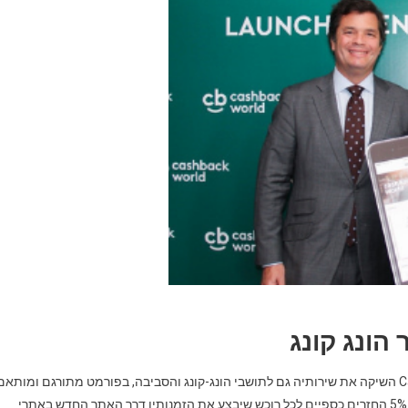
הונג קונג
אחת מפלטפורמות ה'קאשבק' הגדולות בעולם, Cashback-World השיקה את שירותיה גם לתושבי הונג-קונג והסביבה, בפורמט מתורגם ומותא
לאחר תהליכי לוקאליזציה רבים. באופן רשמי, מציעה החברה עד 5% החזרים כספיים לכל רוכש שיבצע את הזמנותיו דרך האתר החדש באתרי