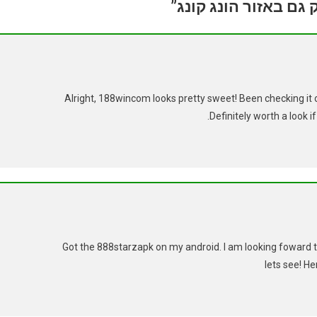
Alright, 188wincom looks pretty sweet! Been checking it o
.
Definitely worth a look i
Got the 888starzapk on my android. I am looking foward t
lets see! He