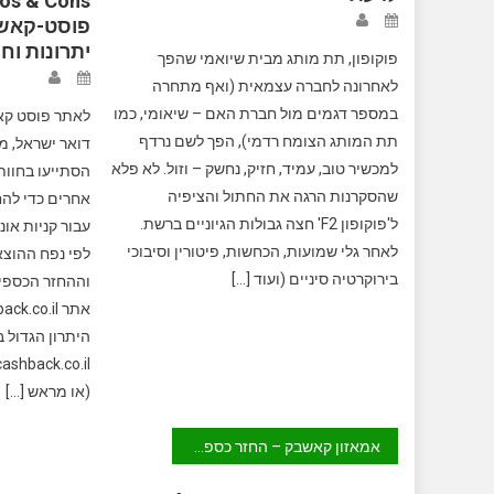
os & Cons
יתרונות וח
פוקופון, תת מותג מבית שיואמי שהפך
לאחרונה לחברה עצמאית (ואף מתחרה
במספר דגמים מול חברת האם – שיאומי, כמו
תת המותג הצומח רדמי), הפך לשם נרדף
דואר ישראל, מס
למכשיר טוב, עמיד, חזיק, נחשק – וזול. לא פלא
הסתייעו בחוות
שהסקרנות הרגה את החתול והציפיה
אחרים כדי להח
ל'פוקופון F2' חצה גבולות הגיוניים ברשת.
עבור קניות אונ
לאחר גלי שמועות, הכחשות, פיטורין וסיבוכי
לפי נפח ההוצא
בירוקרטיה סיניים (ועוד […]
וההחזר הכספי 
היתרון הגדול 
(או מראש […]
ניווט
אמאזון קאשבק – החזר כספי על קניות באמזון Amazon Cashback