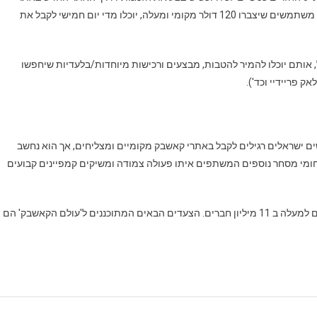
המסחר המוכרים, מסעדות ושירותים נוספים המשתפים פעולה. משתמשים שיצברו 120 דולר מקומי ומעלה, יוכלו מדי יום חמישי לקבל את
אותם יוכלו להמיר להטבות, מבצעים ורכישות מיוחדות/בלעדיות שיחפשו
ק פריידיי וכד').
ן רחב כפי שגולשים ישראלים רגילים לקבל באתרי קאשבק מקומיים ומצליחים, אך הוא נחשב
תחומי מסחר נוספים המשתפים איתו פעולה צמודה ומשיקים קמפיינים קבועים
המותג 'עולם הקאשבק' פעיל כיום ב 47 מדינות ברחבי העולם, עם למעלה ב 11 מיליון חברים. הצעדים הבאים המתוכננים ל'עולם הקאשבק' הם