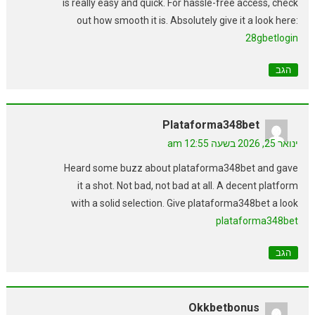
is really easy and quick. For hassle-free access, check
out how smooth it is. Absolutely give it a look here:
28gbetlogin
הגב
Plataforma348bet
ינואר 25, 2026 בשעה 12:55 am
Heard some buzz about plataforma348bet and gave
it a shot. Not bad, not bad at all. A decent platform
with a solid selection. Give plataforma348bet a look
plataforma348bet
הגב
Okkbetbonus