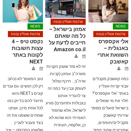
צרכנות אונליין נבונה
NEWS
NEWS
אמזון בישראל –
צרכנות אונליין נבונה
צרכנות אונליין נבונה
כל מה שאתם
אלי אקספרס
נקסט טיפ – 4
חייבים לדעת על
באנגלית –
עצות חשובות
Amazon co.il
השוואת אתרי
לקונות באתר
קאשבק
NEXT
זה לא סוד שענק הקניות
מארה"ב אמזון (קניות…
כמה קאשבק מקבלים
טוב המאמר לא נכתב
ארה"ב… תיכף נצלול
עבור קניות אונליין
רק לכן הנשים. גם גברים
לעומק ונבין עד כמה זה
באתר 'אלי אקספרס'?
קונים בNEXT והוא
צר להגדיר אותם
תלוי את מי שואלים.
מיועד להם בדיוק כמו
בגבולות ותחומים) מגיע
בישראל פועלים מספר
לכל אחת מיכן. אנחנו
לישראל, אלא שהסוד
שירותי קאשבק
שמחים ששמנו את זה
האמיתי הוא שהוא לא.
מקבילים/חופפים,
בצד ונעבור לעניין
כן, אלקסה, העוזרת
שמציעים אחוזי החזר
שלשמו התכנסנו – איך