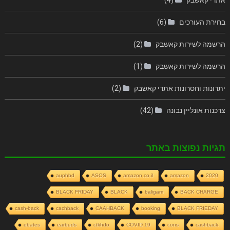
בחירת העורכים
(6)
הרשמה לשירות קאשבק
(2)
הרשמה לשירות קאשבק
(1)
יתרונות וחסרונות אתרי קאשבק
(2)
צרכנות אונליין נבונה
(42)
תגיות נפוצות באתר
auphbd
ASOS
amazon.co.il
amazon
2020
BLACK FRIDAY
BLACK
baligam
BACK CHARGE
cash-back
cachback
CAAHBACK
booking
BLACK FRIEDAY
ebates
earbuds
ctkhdo
COVID 19
cons
cashback