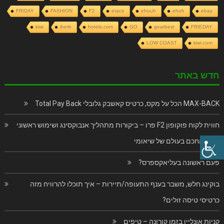
FRIDAY
FASHION
F2
etace
ehuuh
ehuh
ebay
kiwi
iherb
hotels.com
GO
gearbest
FRIEDAY
LOW COAST
kiwi.com
חדש באתר
MAX-BACK הכל על מקס, כרטיס קאשבק גלובלי Total Pay Back
חווית לקוח פוקופון F2 פרו – ביקורות מתהליך אנבוקסינג ושימוש ראשוני
בנייד החכם בעולם של שיאומי
פעם ראשונה בעליאקספרס?
בוקינג חלש, משבר בענף התעופה/תיירות – איך תוכלו להרוויח מזה
כרטיסי טיסה זולים?
קניות אונליין בזמן קורונה – טיפים