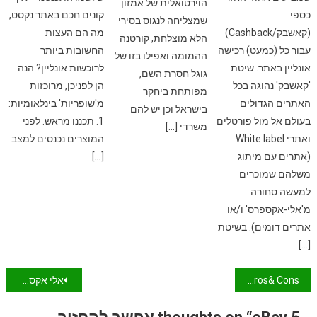
הוירטואלית של אמזון
כספי
קונים חכם באתר נקסט,
שמצליחה לנגוס בסירי
(קאשבק/Cashback)
מה הם העצות
הלא מוצלחת, קורטנה
עבור כל (כמעט) רכישה
החשובות ביותר
ההמומה ואפילו בזו של
אונליין באתר. שיטת
לרוכשות אונליין? הנה
גוגל חסרת השם,
'קאשבק' נהוגה בכל
הן לפניכן, מרוכזות
מפותחת ביחקר
האתרים הגדולים
מ'שופריות' בינלאומיות:
בישראל וכן יש להם
בעולם אל מול פורטלים
1. תכננו מראש. לפני
משרדי […]
ואתרי White label
המוצרים נכנסים למצב
(אתרים עם מיתוג
[…]
משלהם שמוכרים
למעשה סחורה
מ'אלי-אקספרס' ו/או
אתרים דומים). בשיטת
[…]
ניווט
Pros& Cons פיי-בק/Pay-back.co.il, יתרונות וחסרונות
אלי אקספרס באנגלית – השוואת אתרי קאשבק