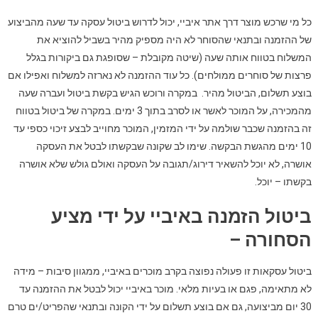
כל מי שרכש מוצר דרך אתר איביי, יכול לדרוש ביטול עסקה עד שעה מהביצוע
של ההזמנה ובתנאי שהסוחר לא היה מספיק מהיר בשביל להוציא את
המשלוח בטווח אותה שעה (שיטה מקובלת – שסופגת גם ביקורות בגלל
פרצות של סוחרים ממולחים). כל עוד ההזמנה לא נארזה למשלוח ואפילו אם
בוצע תשלום, הביטול מהיר. במקרה ורוכש הגיש בקשת ביטול ועברה שעה
מהמכירה, על המוכר לאשר או לסרב בתוך 3 ימים. במקרה של ביטול בטווח
זה בהזמנה שכבר שולמה על ידי המזמין, המוכר מחוייב לבצע זיכוי כספי עד
10 ימים מהגשת הבקשה. שימו לב שקונה שבקשתו לבטל את העסקה
אושרה, לא יוכל להשאיר דירוג/תגובה על העסקה ואולם גולש שלא אושרה
בקשתו – יוכל.
ביטול הזמנה באיביי על ידי מציע
הסחורה –
ביטול עסקאות זו פעולה נפוצה בקרב מוכרים באיביי, ממגוון סיבות – מידה
לא מתאימה, פגם או בעיות מלאי. מוכר באיביי יכול לבטל את ההזמנה עד
30 יום מביצועה, גם אם בוצע תשלום על ידי הקונה ובתנאי שהפריט/ים טרם