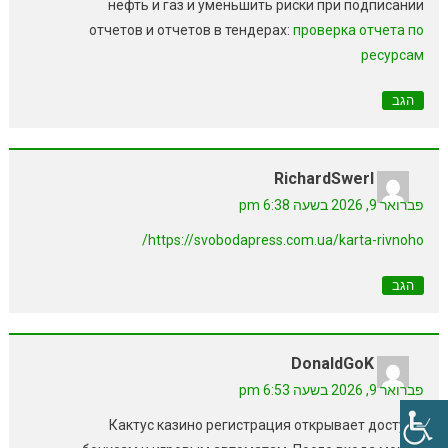
нефть и газ и уменьшить риски при подписании
отчетов и отчетов в тендерах:
проверка отчета по
ресурсам
הגב
RichardSwerI
פברואר 9, 2026 בשעה 6:38 pm
https://svobodapress.com.ua/karta-rivnoho/
הגב
DonaldGoK
פברואר 9, 2026 בשעה 6:53 pm
Кактус казино регистрация открывает доступ к