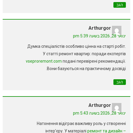
הגב
Arthurgor
ינואר 28, 2026 בשעה 5:39 pm
Думка спеціалістів особливо цінна на старті робіт.
У статті ремонт квартир: поради експертів
vseproremont.com
подані перевірені рекомендації.
Вони базуються на практичному досвіді.
הגב
Arthurgor
ינואר 28, 2026 בשעה 5:43 pm
Натхнення відіграє важливу роль у створенні
інтер’єру. У матеріалі
ремонт та дизайн –