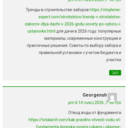
Тренды в строительстве заборов
https://otoplenie-
expert.com/stroitelstvo/trendy-v-stroitelstve-
zaborov-dlya-dachi-v-2026-godu-sovety-po-vyboru-i-
ustanovke.html
для дачи в 2026 году: популярные
материалы, современные конструкции и
практичные решения. Советы по выбору забора и
правильной установке с учетом бюджета и
участка.
הגב
Georgenuh
פברואר 7, 2026 בשעה 6:14 pm
Отвод воды от фундамента
https://totalarch.com/kak-pravilno-otvesti-vodu-ot-
fundamenta-livnevka-svoimi-rukami-i-glavnye-