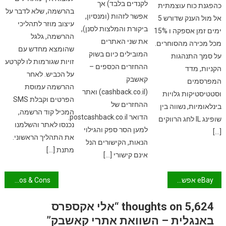
לקנדים בלבד) אך
כהפגנת כוח עוצמתית
בהרשמה, שלא לדבר על
אפשר לזהות (ומנסיון,
אל מול הענק שדורש 5
עיצוב מוזר לתהליכי
ביקורת והמלצות לסנן),
ימים זמן אספקה ו 15%
ההרשמה, גלגל
את שני האתרים
מכל מכירה מהסוחרים.
שהומצא מחדש עם
המובילים כיום בשוק
על סמך התנהגות
זויות שגורמות לו לקרטע
ההחזרים הכספים –
הקניות, מדד
על הכביש. לאחר
קאשבק
המפרסמים
ההרשמה עמוסת
(cashback.co.il) ואתר
וסטטיסטיקות גלויות
הפרטים וקבלת SMS
ההחזרים של
בינלאומיות, נשווה בין
המכיל קוד הרשמה,
הדואר postcashback.co.il.
שופינג IL לחג הרווקים
נכנסו לאתר והשלמנו
למען הסר ספק והגילוי
[…]
את התהליך הראשוני.
הנאות, הקישורים הנל
מתנת […]
אינם קישורי […]
ניווט
eBay אפשר להחזיר מוצרים? – הכל על ביטול הזמנה באתר איביי
Pros & Cons קאשבק-פלוס / Cashback-Plus.co.il יתרונות וחסרונות
5,624 thoughts on “אלי אקספרס
באנגלית – השוואת אתרי קאשבק”