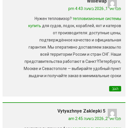
Williewap
פברואר 1, 2026 בשעה 4:43 pm
Нужен тепловизор?
тепловизионные системы
купить
для судов, лодок, кораблей, яхт и катеров
от производителя: доступные цены,
подтверждённое качество и официальная
гарантия. Мы оперативно доставляем заказы по
всей территории России и стран СНГ. Наши
представительства работают в Санкт?Петербурге,
Москве и Севастополе — выбирайте удобный пункт
выдачи и получайте заказ в минимальные сроки.
הגב
Vytyazhnye Zaklepki 5
פברואר 2, 2026 בשעה 2:45 am