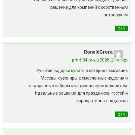
решение для компаний с собственным
автопарком.
הגב
RonaldGrera
פברואר 2, 2026 בשעה 6:34 pm
Русские подарки
купить
в интернет-магазине
Москвы: сувениры, ремесленные изделия и
подарочные наборы с национальным колоритом.
Идеальные решения для праздников, гостей и
корпоративных подарков.
הגב