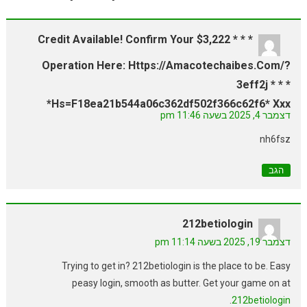
* * * $3,222 Credit Available! Confirm Your
Operation Here: Https://amacotechaibes.com/?
3eff2j * * *
Hs=f18ea21b544a06c362df502f366c62f6* Ххх*
דצמבר 4, 2025 בשעה 11:46 pm
nh6fsz
הגב
212betiologin
דצמבר 19, 2025 בשעה 11:14 pm
Trying to get in? 212betiologin is the place to be. Easy
peasy login, smooth as butter. Get your game on at
.
212betiologin