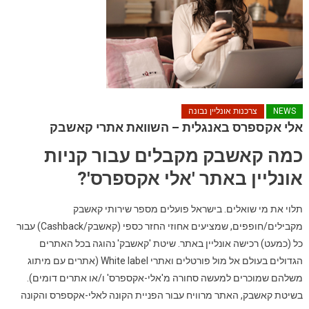
NEWS
צרכנות אונליין נבונה
אלי אקספרס באנגלית – השוואת אתרי קאשבק
כמה קאשבק מקבלים עבור קניות
אונליין באתר 'אלי אקספרס'?
תלוי את מי שואלים. בישראל פועלים מספר שירותי קאשבק
מקבילים/חופפים, שמציעים אחוזי החזר כספי (קאשבק/Cashback) עבור
כל (כמעט) רכישה אונליין באתר. שיטת 'קאשבק' נהוגה בכל האתרים
הגדולים בעולם אל מול פורטלים ואתרי White label (אתרים עם מיתוג
משלהם שמוכרים למעשה סחורה מ'אלי-אקספרס' ו/או אתרים דומים).
בשיטת קאשבק, האתר מרוויח עבור הפניית הקונה לאלי-אקספרס והקונה