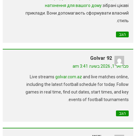
натхнення для вашого дому
зібрані цікаві
приклади. Вони допомагають сформувати власний
стиль.
הגב
Golvar 92
פברואר 1, 2026 בשעה 3:41 am
Live streams
golvar.com.az
and live matches online,
including the latest football schedule for today. Follow
games in real time, find out dates, start times, and key
events of football tournaments.
הגב