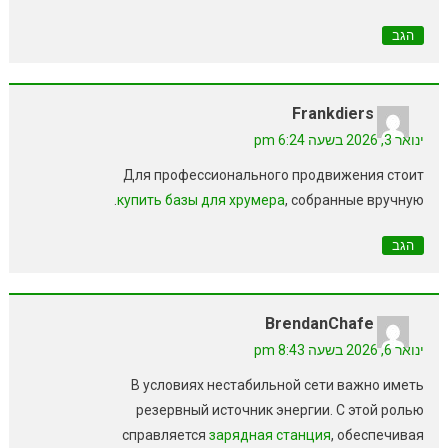
הגב
Frankdiers
ינואר 3, 2026 בשעה 6:24 pm
Для профессионального продвижения стоит
купить базы для хрумера
, собранные вручную.
הגב
BrendanChafe
ינואר 6, 2026 בשעה 8:43 pm
В условиях нестабильной сети важно иметь
резервный источник энергии. С этой ролью
справляется
зарядная станция
, обеспечивая