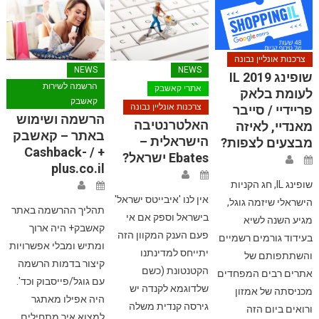
צרכנות אונליין נבונה
NEWS
NEWS
שופינג IL 2019
הרשמה לשירות
אתרי קאשבק
לעומת בלאק
קאשבק
צרכנות אונליין נבונה
פריידיי / סייבר
הרשמה ושימוש
האלטרנטיבה
מאנדיי, לאיזה
באתר – קאשבק
הישראלית –
מבצעים לצפות?
+ / Cashback-
Ebates ישראל?
plus.co.il
שופינג IL, חג הקניות
אין לנו 'איבייטס ישראל'
הישראלי שיזמה גוגל,
תהליך ההרשמה באתר
בישראל וספק אם אי
מגיע השנה לשיא
קאשבק+ היה ארוך
פעם הענק המקוון הזה
בעידוד גורמים רשמיים
ומתיש ומבלי אפשרויות
יתייחס למדינתנו
והשתתפותם של
קיצור בדמות הרשמה
הקטנטונת (כשם
אתרים רבים המפחדים
עם גוגל/פייסבוק וכד'.
שלדוגמא לקנדה יש
מכניסתה של אמזון
היה אפילו מאתגר
גירסה קנדית משלה
ורואים ביום הזה
למצוא איך מתחילים