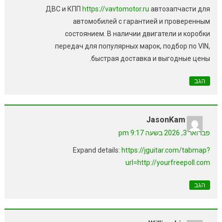
ДВС и КПП
https://vavtomotor.ru
автозапчасти для
автомобилей с гарантией и проверенным
состоянием. В наличии двигатели и коробки
передач для популярных марок, подбор по VIN,
быстрая доставка и выгодные цены.
הגב
JasonKam
פברואר 3, 2026 בשעה 9:17 pm
Expand details:
https://jguitar.com/tabmap?
url=http://yourfreepoll.com
הגב