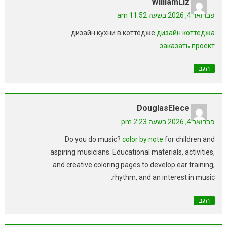
WilliamLiz
פברואר 4, 2026 בשעה 11:52 am
дизайн кухни в коттедже
дизайн коттеджа
заказать проект
הגב
DouglasElece
פברואר 4, 2026 בשעה 2:23 pm
Do you do music?
color by note
for children and
aspiring musicians. Educational materials, activities,
and creative coloring pages to develop ear training,
rhythm, and an interest in music.
הגב