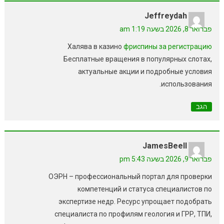
Jeffreydah
פברואר 8, 2026 בשעה 1:19 am
Халява в казино
фриспины за регистрацию
Бесплатные вращения в популярных слотах,
актуальные акции и подробные условия
использования.
הגב
JamesBeell
פברואר 9, 2026 בשעה 5:43 pm
ОЭРН – профессиональный портал для проверки
компетенций и статуса специалистов по
экспертизе недр. Ресурс упрощает подобрать
специалиста по профилям геология и ГРР, ТПИ,