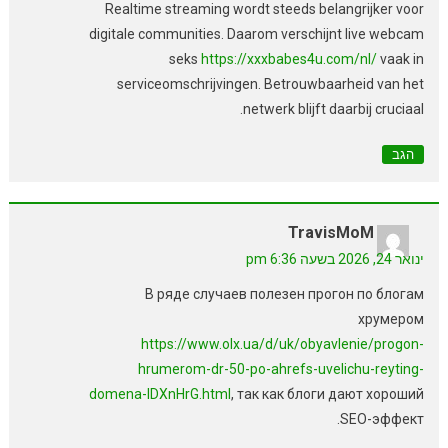
Realtime streaming wordt steeds belangrijker voor
digitale communities. Daarom verschijnt live webcam
seks
https://xxxbabes4u.com/nl/
vaak in
serviceomschrijvingen. Betrouwbaarheid van het
netwerk blijft daarbij cruciaal.
הגב
TravisMoM
ינואר 24, 2026 בשעה 6:36 pm
В ряде случаев полезен прогон по блогам
хрумером
https://www.olx.ua/d/uk/obyavlenie/progon-
hrumerom-dr-50-po-ahrefs-uvelichu-reyting-
domena-IDXnHrG.html
, так как блоги дают хороший
SEO-эффект.