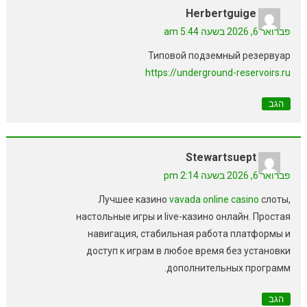
Herbertguige
פברואר 6, 2026 בשעה 5:44 am
Типовой подземный резервуар
https://underground-reservoirs.ru
הגב
Stewartsuept
פברואר 6, 2026 בשעה 2:14 pm
Лучшее казино
vavada online casino
слоты,
настольные игры и live-казино онлайн. Простая
навигация, стабильная работа платформы и
доступ к играм в любое время без установки
дополнительных программ.
הגב