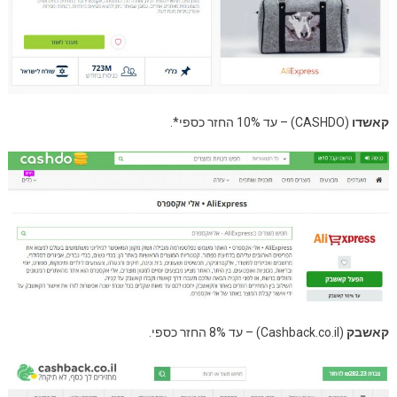
קאשדו
(CASHDO) – עד 10% החזר כספי*.
קאשבק
(Cashback.co.il) – עד 8% החזר כספי.