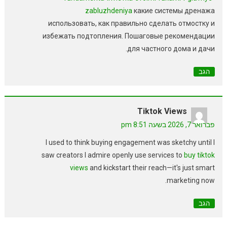
zabluzhdeniya
какие системы дренажа
использовать, как правильно сделать отмостку и
избежать подтопления. Пошаговые рекомендации
для частного дома и дачи.
הגב
Tiktok Views
פברואר 7, 2026 בשעה 8:51 pm
I used to think buying engagement was sketchy until I
saw creators I admire openly use services to
buy tiktok
views
and kickstart their reach—it's just smart
marketing now.
הגב