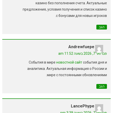
казино без пополнения счета. Актуальные
предложения, условия получения и список казино
с бонусами для новых игроков.
הגב
Andrewfuepe
פברואר 7, 2026 בשעה 11:52 am
События в мире
новостной сайт
события дня и
аналитика. Актуальная информация о России и
мире с постоянными обновлениями.
הגב
LancePhype
פברואר 7, 2026 בשעה 3:39 pm