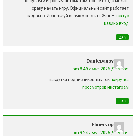
бонусам и игровым автоматам. После входа можно
сразу начать игру. Официальный сайт работает
надежно. Используй возможность сейчас –
кактус
казино вход
הגב
Dantepausy
פברואר 9, 2026 בשעה 8:49 pm
накрутка подписчиков тик ток
накрутка
просмотров инстаграм
הגב
Elmervop
פברואר 9, 2026 בשעה 9:24 pm