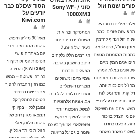
פורים שמח וזול
הסוד שכולם כבר
סוני / Sony WF-
יודעים על
1000XM3
Kiwi.com
אלפי מילים נכתבו על
תחפושות פורים וכמה
אסתטיקה ובריאות
מעל 90 מיליון חיפושי
שנוח, זול ועדיף להזמין
משתלבים היטב יחד.
טיסות מתבצעים מדי
אותן מחו"ל, פרט לכמה
בעידן של היום, 2
יום באתר חיפושי
כתבות ממומנות מטעם
הגורמים הללו נלקחים
הטיסות המוזלות קיווי
היבואנים המקומיים
היטב בחשבון בהרבה
(KIWI.COM) והסיבה
שטוענים במלא המרץ
מפעלים וחברות
ברורה ופשוטה – ממש
שהתחפושות המוזמנות
שמייצרים ומשווקים
כמו חזון החברה להפוך
מחו"ל מסוכנות יותר,
מוצרים חשמליים
את רכישת כרטיסי
דליקות יותר ומכילות
ומוצרים נלווים לכל בית
הטיסה לתהליך קל
יותר חומרים רעילים –
אב. אזניות אלחוטיות
ומובן לכל – בקיווקי
תעשו אתם את השיקול
למשל, הופכות יותר
תמצאו מגוון רחב של
עם מי הצדק בויכוח
ויותר למצרך מבוקש
טיסות זולות, אולי
הזה. הפעם בחרנו
ופופולארי. אז איך בעצם
הזולות ביותר אונליין.
לשלוף מאחד מאתרי
שומרים גם על בריאות
לא, זה לא שקיווי יתנו