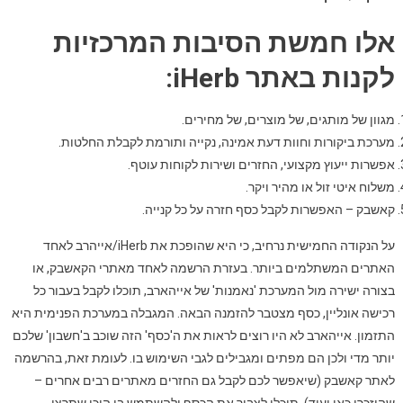
אלו חמשת הסיבות המרכזיות
לקנות באתר iHerb:
מגוון של מותגים, של מוצרים, של מחירים.
מערכת ביקורות וחוות דעת אמינה, נקייה ותורמת לקבלת החלטות.
אפשרות ייעוץ מקצועי, החזרים ושירות לקוחות עוטף.
משלוח איטי זול או מהיר ויקר.
קאשבק – האפשרות לקבל כסף חזרה על כל קנייה.
על הנקודה החמישית נרחיב, כי היא שהופכת את iHerb/אייהרב לאחד
האתרים המשתלמים ביותר. בעזרת הרשמה לאחד מאתרי הקאשבק, או
בצורה ישירה מול המערכת 'נאמנות' של אייהארב, תוכלו לקבל בעבור כל
רכישה אונליין, כסף מצטבר להזמנה הבאה. המגבלה במערכת הפנימית היא
התזמון. אייהארב לא היו רוצים לראות את ה'כסף' הזה שוכב ב'חשבון' שלכם
יותר מדי ולכן הם מפתים ומגבילים לגבי השימוש בו. לעומת זאת, בהרשמה
לאתר קאשבק (שיאפשר לכם לקבל גם החזרים מאתרים רבים אחרים –
שהוזכרו כאן ועוד), תוכלו לצבור את הכסף ולהשתמש בו היכן שתרצו,