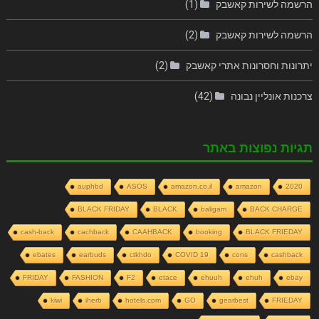
הרשמה לשירות קאשבק
(1)
הרשמה לשירות קאשבק
(2)
יתרונות וחסרונות אתרי קאשבק
(2)
צרכנות אונליין נבונה
(42)
תגיות נפוצות באתר
auphbd
ASOS
amazon.co.il
amazon
2020
BLACK FRIDAY
BLACK
baligam
BACK CHARGE
cash-back
cachback
CAAHBACK
booking
BLACK FRIEDAY
ebates
earbuds
ctkhdo
COVID 19
cons
cashback
FRIDAY
FASHION
F2
etace
ehuuh
ehuh
ebay
kiwi
iherb
hotels.com
GO
gearbest
FRIEDAY