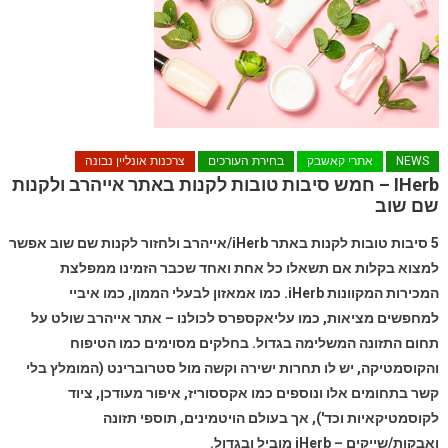
NEWS
אתרי קאשבק
בחירת העורכים
צרכנות אונליין נבונה
IHerb – חמש סיבות טובות לקנות באתר אייהרב ולקנות
שם שוב
5 סיבות טובות לקנות באתר iHerb/אייהרב ולחזור לקנות שם שוב אפשר
למצוא בקלות אם תשאלו כל אחת ואחד שכבר הזמינו ממפלצת
המכירות המקוונות iHerb. כמו אמאזון לבעלי הממון, כמו איביי
למחפשים מציאות, כמו עליאקספרס לכולנו – אתר אייהרב שולט על
תחום התזונה המשלימה בגדול. בחלקים מסוימים כמו הטיפוח
והקוסמטיקה, יש לו תחרות ישירה וקשה מול סטרוברינט (המומלץ בלי
קשר בתחומים אלו ונוספים כמו אקססוריז, איפור מעודכן, ציוד
לקוסמטיקאיות וכד'), אך בעולם הויטמינים, תוספי תזונה
ואבקות/שייקים – iHerb מוביל ובגדול.