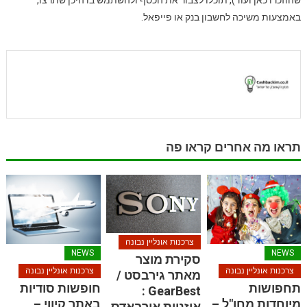
באמצעות משיכה לחשבון בנק או פייפאל.
תראו מה אחרים קראו פה
צרכנות אונליין נבונה
NEWS
NEWS
סקירת מוצר
צרכנות אונליין נבונה
צרכנות אונליין נבונה
מאתר גירבסט /
תחפושות
חופשות סודיות
GearBest :
מיוחדות מחו"ל –
באתר קיווי –
אוזניות אירבאדס