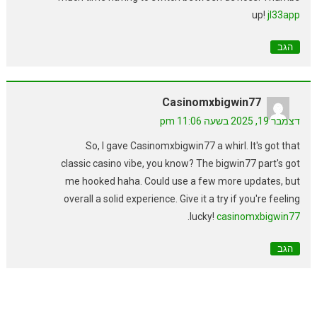
up!
jl33app
הגב
Casinomxbigwin77
דצמבר 19, 2025 בשעה 11:06 pm
So, I gave Casinomxbigwin77 a whirl. It's got that
classic casino vibe, you know? The bigwin77 part's got
me hooked haha. Could use a few more updates, but
overall a solid experience. Give it a try if you're feeling
.
lucky!
casinomxbigwin77
הגב