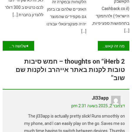
הקאשבק
הלקוחות ובמקרה זה
לכם כרטיס ב 300 דולר
(Cashback.co.il
האזניים שלהם ובו בזמן
ללונדון בחברת […]
הישראלי) ולהתמקד
גם מקפידים שהמוצר
בתחפושות ספציפיות,
יהיה פונקציונאלי עבורנו
[…]
[…]
ניווט
מה זה קאשבק? פירוש ומשמעות מילונית למילה קאשבק בהקשר של קניות מקוונות
שלושה רעיונות ליום הולדת שיהפכו אותך לאמא/אבא השנה!
2 thoughts on “iHerb – חמש סיבות
טובות לקנות באתר אייהרב ולקנות שם
שוב”
Jl33app
דצמבר 2, 2025 בשעה 2:31 pm
The jl33app is actually pretty slick! Runs smoothly on
my phone, and I can easily play on the go. Saves me so
much time having to switch between devices. Thumbs