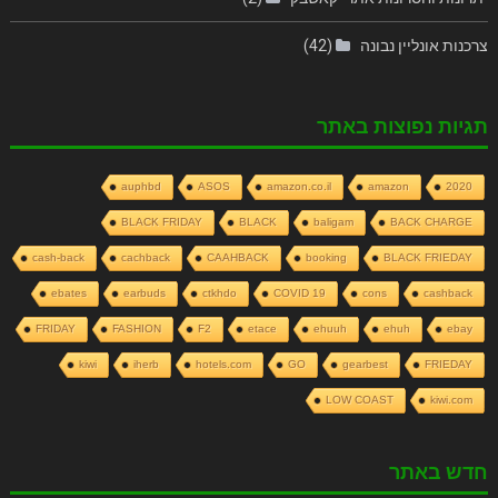
צרכנות אונליין נבונה
(42)
תגיות נפוצות באתר
auphbd
ASOS
amazon.co.il
amazon
2020
BLACK FRIDAY
BLACK
baligam
BACK CHARGE
cash-back
cachback
CAAHBACK
booking
BLACK FRIEDAY
ebates
earbuds
ctkhdo
COVID 19
cons
cashback
FRIDAY
FASHION
F2
etace
ehuuh
ehuh
ebay
kiwi
iherb
hotels.com
GO
gearbest
FRIEDAY
LOW COAST
kiwi.com
חדש באתר