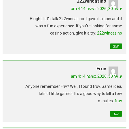
222wincasino
ינואר 30, 2026 בשעה 4:14 am
Alright, let's talk 222wincasino. I gave it a spin and it
was a fun experience. If you're looking for some
casino action, give it a try:
222wincasino
הגב
Fruv
ינואר 30, 2026 בשעה 4:14 am
Anyone remember Friv? Well, I found fruv. Same idea,
lots of little games. It's a good way to kill a few
minutes:
fruv
הגב