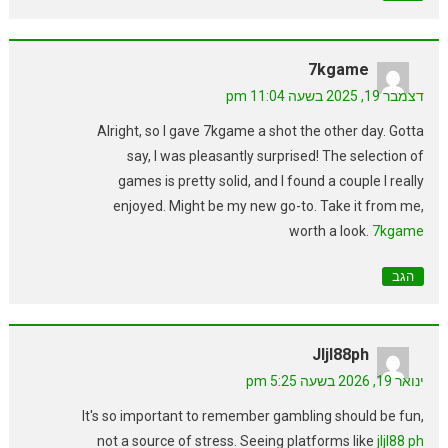
7kgame
דצמבר 19, 2025 בשעה 11:04 pm
Alright, so I gave 7kgame a shot the other day. Gotta
say, I was pleasantly surprised! The selection of
games is pretty solid, and I found a couple I really
enjoyed. Might be my new go-to. Take it from me,
worth a look.
7kgame
הגב
Jljl88ph
ינואר 19, 2026 בשעה 5:25 pm
It's so important to remember gambling should be fun,
not a source of stress. Seeing platforms like
jljl88 ph