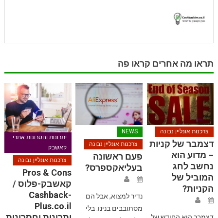
תראו מה אחרים קראו פה
צרכנות אונליין נבונה
NEWS
יתרונות וחסרונות אתרי
דצמבר של קניות
צרכנות אונליין נבונה
קאשבק
– מדוע הוא
פעם ראשונה
צרכנות אונליין נבונה
נחשב לחג
בעליאקספרס?
Pros & Cons
המוביל של
קאשבק-פלוס /
הקניות?
Cashback-
נדיר למצוא, אבל הם
Plus.co.il
מסתובבים בנינו. בלי
יתרונות וחסרונות
דצמבר הוא החודש של