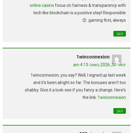
online casino
focus on fairness & transparency with
tech like blockchain is a positive step! Responsible
gaming first, always. 😊
הגב
1winconnexion
ינואר 30, 2026 בשעה 4:13 am
1winconnexion, you say? Well, I signed up last week
and it's been alright so far. The bonuses aren't too
shabby. Give it a look-see if you fancy a change. Here's
the link:
1winconnexion
הגב