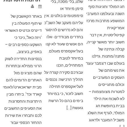
שלט, בלי מסכה, בלי
חג המולד וחגיגות סוף
סימן מיוחד או
השנה ובעולמנו המערבי
סימפטומים בולטים. אין
באתר הקאשבק של
המושפע מתרבות מרכז
עליהם מעקב של השב"כ
שיתוף הפעולה בין
אמריקאית
והם לא נדרשים להיסגר
דיינרס וכרטיס האשראי
קפיטליסטית, אין דבר
בחדרים מבודדים -אלו
'ויזה כאל', ניכר כי
חשוב יותר מאשר קנייה,
הם אנשים שעוד לא קנו
הושקעו כספים רבים –
קבלה ונתינה של
בעליאקספרס מעולם.
באפיון, בעיצוב,
מתנה/מתנות. גדלנו
במיוחד לטובת
בנסיונות החדירה לשוק
בעולם שבו דצמבר עוצר
המתחילים, הכנו
הרווי ממילא ובתחרות
את נשימתם של
עבורכם סקירה קצרה על
שהם מציגים מול
העסקים המערביים
תהליך הרכישה: נכנסים
האתרים הדומים להם
וכולם מתגייסים
לעליאקספרס תחילה
מבית ישראכארט/לאומי
למטרות מצומצמות –
חשוב לזכור, כי במיוחד
קארד וכד'. ביחרו מבין
לא לשכוח את הילד
בימים בהם כל הרשת
היתרונות והחסרונות
בבית בחופשת חג
גועשת […]
את הסעיפים החשובים
המולד, לגרף את השלג
לכם ותבחרו את שירות
משביל המעבר ולדאוג
ההחזר הכספי עבור
[…]