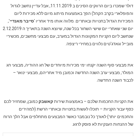
דולר שמכרו ביום הרווקים הסינים ב 11.11.2019, אבל עדיין נחשב לגדול
והפופלארי בקרב הקהל) הפך באמצעות מיתוג מיום ללא מכירות ליום
המכירות הגדול בחנויות ובאתרים. מלווה אותו מיד אחריו '
סייבר מאנדיי
',
יום שני שאחרי יום שישי השחור בכל שנה, שיוצא השנה בתאריך ה 2.12.2019
שנחשב ליום הקניות המקוונות הגדול במערב, עם מבצעי מחשבים, מכשירי
מובייל וגאדג'טים נלווים במחירי ריצפה.
את מבצעי סוף השנה יקנחו ימי מכירות מיוחדים של חג ההודיה, מבצעי חג
המולד, מבצעי ערב השנה החדשה וכמובן מיד אחריהם, מבצעי ינואר –
לכבוד השנה החדשה.
את הקניות החכמות שלכם – באמצעות שירות
קאשבק
כמובן, שמחזיר לכם
כסף עבור הקניות – תוכלו לעשות בחנויות ובאתרי הרשת (למהירים
והחכמים יותר) לאורך כל נובמבר כאשר המבצעים מתחלפים אבל הלך הרוח
של ההנחות הענקיות לא פוסק לרגע.