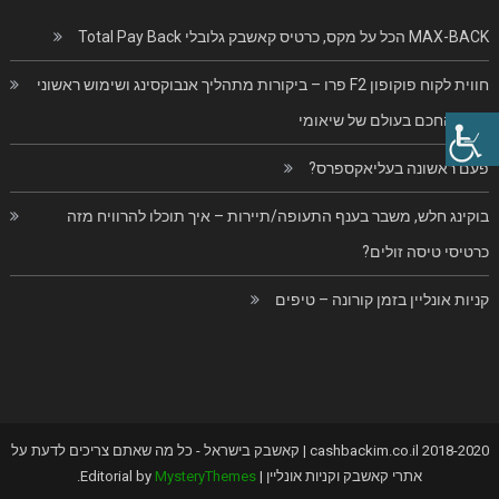
MAX-BACK הכל על מקס, כרטיס קאשבק גלובלי Total Pay Back
חווית לקוח פוקופון F2 פרו – ביקורות מתהליך אנבוקסינג ושימוש ראשוני
בנייד החכם בעולם של שיאומי
פעם ראשונה בעליאקספרס?
בוקינג חלש, משבר בענף התעופה/תיירות – איך תוכלו להרוויח מזה
כרטיסי טיסה זולים?
קניות אונליין בזמן קורונה – טיפים
2018-2020 cashbackim.co.il | קאשבק בישראל - כל מה שאתם צריכים לדעת על
אתרי קאשבק וקניות אונליין
|
MysteryThemes
Editorial by
.