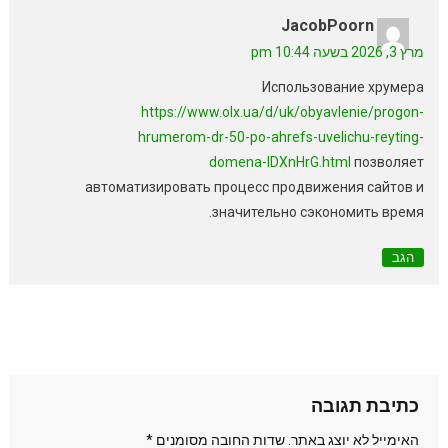
JacobPoorn
מרץ 3, 2026 בשעה 10:44 pm
Использование хрумера
https://www.olx.ua/d/uk/obyavlenie/progon-
hrumerom-dr-50-po-ahrefs-uvelichu-reyting-
domena-IDXnHrG.html
позволяет
автоматизировать процесс продвижения сайтов и
значительно сэкономить время.
הגב
כתיבת תגובה
האימייל לא יוצג באתר.
שדות החובה מסומנים
*