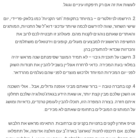
לעשות את זה אם רק תיפקחו עיניים וגוגל.
2. הירשמו לניוזלטרים – במיוחד בתקופת 'חגי הקניות' כמו בלאק-פריידי, יום
שישי השחור, שווה להירשם לכמה שיותר עדכוני דוא"ל של החנויות, המותגים
והאתרים שאתם נוהגים לקנות מהם. פעולהנ זו תבטיח לכם לרוב את
החשיפה הראשונית למבצעים מעולים, קופונים וירטואלים משתלמים
והכרזות שכדאי להתעדכן בהן.
3. חישבו על תוכנית גיבוי – לא תמיד המוצר שסימנתם שנה מראש יהיה
במלאי בעת המכירה. כדאי לרחרח אונליין בשביל להבין את תנודות השוק
לפני יום המכירות המיוחד ולרכוש מוצרים לפני שהם נעלמים מהרדאר.
4. קנו בחברה טובה – ברור שאתם מביני אופנה גדולים, אבל… אולי השכנה
או השכן שלכם מבין קצת יותר, או שאת הידע בגאדג'טולוגיה שלכם תחלקו
איתם חזרה. בצורה המפרה הזו, תוכלו להבין לעומק טרנדים, כדאיות ומושג
על המותגים המובילים בתחומים שאתם לא מכירים.
וטיפ אחרון לקונים בחנויות בקניונים וברחובות. התאימו מראש את הלבוש
שלכם. אם תיכנסו לחנות 'טארגט' בארה"ב עם חולצה אדומה, אל תתפלאו