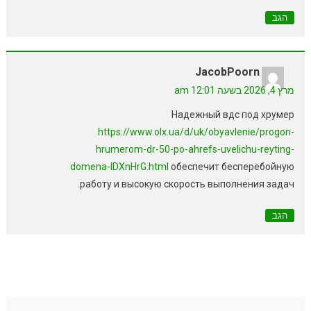
הגב
JacobPoorn
מרץ 4, 2026 בשעה 12:01 am
Надежный вдс под хрумер
https://www.olx.ua/d/uk/obyavlenie/progon-
hrumerom-dr-50-po-ahrefs-uvelichu-reyting-
domena-IDXnHrG.html
обеспечит бесперебойную
работу и высокую скорость выполнения задач.
הגב