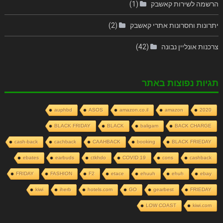
הרשמה לשירות קאשבק
(1)
יתרונות וחסרונות אתרי קאשבק
(2)
צרכנות אונליין נבונה
(42)
תגיות נפוצות באתר
auphbd
ASOS
amazon.co.il
amazon
2020
BLACK FRIDAY
BLACK
baligam
BACK CHARGE
cash-back
cachback
CAAHBACK
booking
BLACK FRIEDAY
ebates
earbuds
ctkhdo
COVID 19
cons
cashback
FRIDAY
FASHION
F2
etace
ehuuh
ehuh
ebay
kiwi
iherb
hotels.com
GO
gearbest
FRIEDAY
LOW COAST
kiwi.com