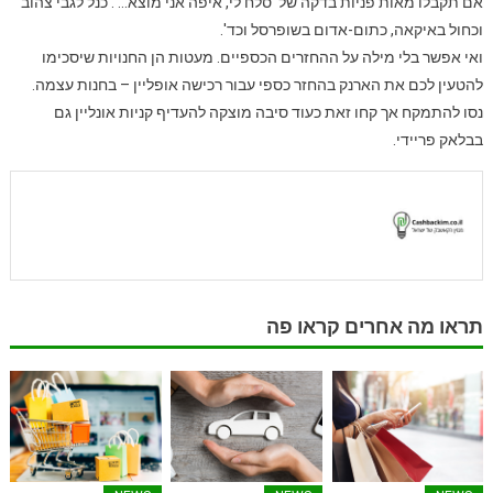
אם תקבלו מאות פניות בדקה של 'סלח לי, איפה אני מוצא…'. כנל לגבי צהוב
וכחול באיקאה, כתום-אדום בשופרסל וכד'.
ואי אפשר בלי מילה על ההחזרים הכספיים. מעטות הן החנויות שיסכימו
להטעין לכם את הארנק בהחזר כספי עבור רכישה אופליין – בחנות עצמה.
נסו להתמקח אך קחו זאת כעוד סיבה מוצקה להעדיף קניות אונליין גם
בבלאק פריידי.
תראו מה אחרים קראו פה