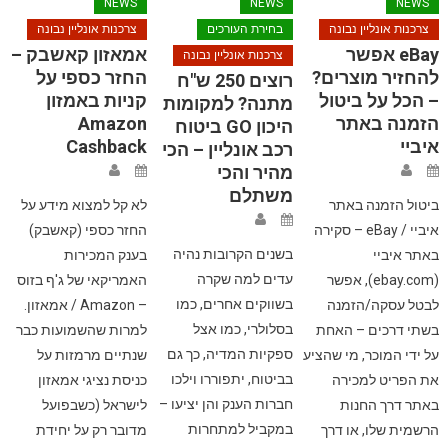
NEWS
NEWS
NEWS
צרכנות אונליין נבונה
בחירת העורכים
צרכנות אונליין נבונה
eBay אפשר
אמאזון קאשבק –
צרכנות אונליין נבונה
להחזיר מוצרים?
החזר כספי על
רוצים 250 ש"ח
– הכל על ביטול
קניות באמזון
מתנה? למקומות
הזמנה באתר
Amazon
היכון GO ביטוח
איביי
Cashback
רכב אונליין – הכי
מהיר והכי
משתלם
ביטול הזמנה באתר
לא קל למצוא מידע על
איביי / eBay – סקירה
החזר כספי (קאשבק)
בשנים הקרובות נהיה
באתר איביי
בענק המכירות
עדים למה שקרה
(ebay.com), אפשר
האמריקאי של ג'ף בזוס
בשווקים אחרים, כמו
לבטל עסקה/הזמנה
– Amazon / אמאזון.
בסלולרי, כמו אצל
בשתי דרכים – האחת
למרות שהשמועות כבר
ספקיות המדיה, כך גם
על ידי המוכר, מי שהציע
שנתיים מרמזות על
בביטוח, יתפוררו וילכו
את הפריט למכירה
כניסת נציגי אמאזון
חברות הענק והן יציעו –
באתר דרך החנות
לישראל (כשבפועל
במקביל למתחרות
הרשמית שלו, או דרך
מדובר רק על יחידת