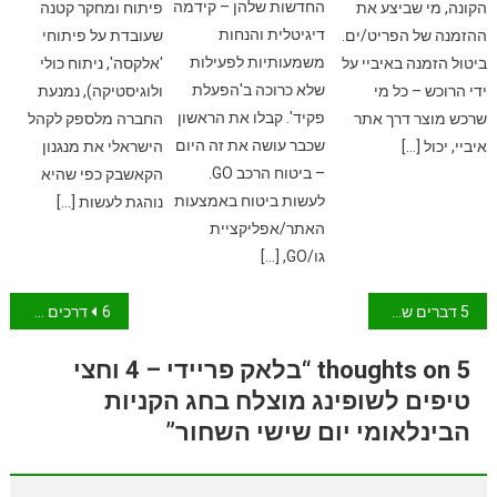
החדשות שלהן – קידמה
הקונה, מי שביצע את
פיתוח ומחקר קטנה
דיגיטלית והנחות
ההזמנה של הפריט/ים.
שעובדת על פיתוחי
משמעותיות לפעילות
ביטול הזמנה באיביי על
'אלקסה', ניתוח כולי
שלא כרוכה ב'הפעלת
ידי הרוכש – כל מי
ולוגיסטיקה), נמנעת
פקיד'. קבלו את הראשון
שרכש מוצר דרך אתר
החברה מלספק לקהל
שכבר עושה את זה היום
איביי, יכול […]
הישראלי את מנגנון
– ביטוח הרכב GO.
הקאשבק כפי שהיא
לעשות ביטוח באמצעות
נוהגת לעשות […]
האתר/אפליקציית
גו/GO, […]
ניווט
5 דברים שאתם חייבים לדעת על מבצעי סוף השנה כדי לא להיעקץ
6 דרכים לקנות חכם יותר השנה – קניות (לא רק) באינטרנט במחשבה תחילה
5 thoughts on “בלאק פריידי – 4 וחצי
טיפים לשופינג מוצלח בחג הקניות
הבינלאומי יום שישי השחור”